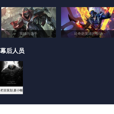
英雄与选手
论奇葩英雄的登场
幕后人员
栏目策划:麦小蝈