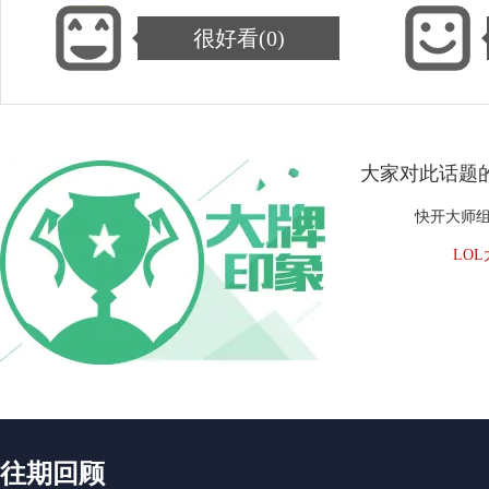
很好看(
0
)
大家对此话题
快开大师
LO
往期回顾