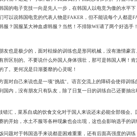
韩国的电子竞技一向是先人一步，在韩国人以电竞为傲的水平下
可以说韩国电竞的代表人物是FAKER，但不能说每个人都是F
韩服？国服某大神血虐韩服？当然！不排除WE请了两个好选手
朋友也是极少的，面对枯燥的训练也是形同机械，没有激情豪言
有所区别的。不要说什么外国人身体强壮，那可是韩国人啊！肯
的了。更何况是日渐萎靡的心灵呢！
方面对自己来说也是一项"挑战"。语言交流上的障碍会使得训练
到国内，没有朋友只有队友，除了日复一日的训练自己还要抽出
攀枝错汇，菜系自成的饮食文化对于国人来说还未必能全部领会。
赛的开始，水土不服等各种现象也会出现，这也会影响选手的训
饭问题对于韩国选手来说都是困难重重，还有后面高强度的训练