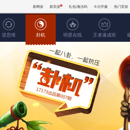
新网游
新页游
礼包/激活码
今日开服
热门页游
逆思维
卦机
明星在线
王者速成班