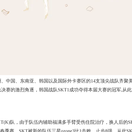
、欧洲、中国、东南亚、韩国以及国际外卡赛区的14支顶尖战队齐聚
赛的激烈角逐，韩国战队SKT1成功夺得本届大赛的冠军,从此开启
的SKT(K)队，由于队伍内辅助福满多手臂受伤住院治疗，换人后的
N春季赛，SKT被新的队伍三星ozone3比1击败，止步8强，从