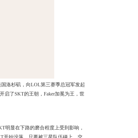
美国洛杉矶，向LOL第三赛季总冠军发起
了SKT的王朝，Faker加冕为王，世
SKT明显在下路的磨合程度上受到影响，
此SKT开始没落，只要被三星队伍碰上，交