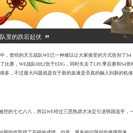
战队里的跌宕起伏
中，曾经的天王战队WE已一种难以让大家接受的方式告别了S
了比赛，WE战队0比2负于EDG，同时失去了LPL季后赛和S4
很多，不过最大问题就是在于新的血液是否真的融入到新的机体
被挖的七七八八，所以WE经过三思熟虑才决定引进韩国选手，
始期间也取得了不错的成绩。但是，更多的问题却也接踵而来。