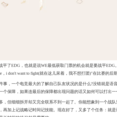
：1战平了EDG，也就是说WE最低获取门票的机会就是要战平ED
re，i don't want to fight(就在这儿呆着，我不想打团)"在比
件事，一个电竞最大的了解自己队友状况的是什么?没错就是语
一个保障，如果连最后的保障都出现问题的话又如何可以打出一
多，但细细拆开却又完全联系不到一起了。你能想象到一个战队
，再加上记战略记时间记技能。现在好了，又多了个任务：就是