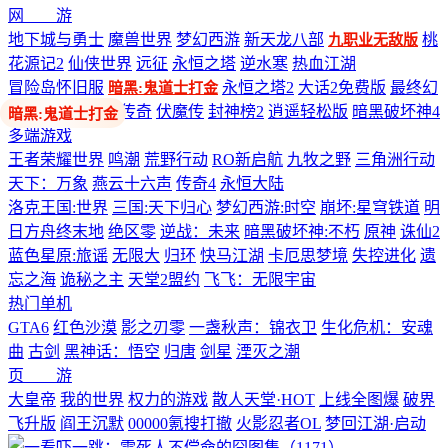
网 游
地下城与勇士
魔兽世界
梦幻西游
新天龙八部
桃
九职业无敌版
花源记2
仙侠世界
远征
永恒之塔
逆水寒
热血江湖
冒险岛怀旧服
永恒之塔2
大话2免费版
最终幻
暗黑:鬼道士打金
想14
剑网3
热血传奇
伏魔传
封神榜2
逍遥轻松版
暗黑破坏神4
多端游戏
王者荣耀世界
鸣潮
荒野行动
RO新启航
九牧之野
三角洲行动
天下：万象
燕云十六声
传奇4
永恒大陆
洛克王国:世界
三国:天下归心
梦幻西游:时空
崩坏:星穹铁道
明
日方舟终末地
绝区零
逆战：未来
暗黑破坏神:不朽
原神
诛仙2
蓝色星原:旅谣
无限大
归环
快马江湖
卡厄思梦境
失控进化
遗
忘之海
诡秘之主
天堂2盟约
飞飞：无限宇宙
热门单机
GTA6
红色沙漠
影之刃零
一盏秋声：锦衣卫
生化危机：安魂
曲
古剑
黑神话：悟空
归唐
剑星
湮灭之潮
页 游
大皇帝
我的世界
权力的游戏
散人天堂·HOT
上线全图爆
破界
飞升版
阎王沉默
00000氪搜打撤
火影忍者OL
梦回江湖·启动