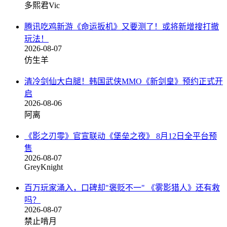
多熙君Vic
腾讯吃鸡新游《命运扳机》又要测了！或将新增搜打撤
玩法！
2026-08-07
仿生羊
清冷剑仙大白腿！韩国武侠MMO《新剑皇》预约正式开
启
2026-08-06
阿离
《影之刃零》官宣联动《堡垒之夜》 8月12日全平台预
售
2026-08-07
GreyKnight
百万玩家涌入，口碑却"褒贬不一" 《雾影猎人》还有救
吗？
2026-08-07
禁止啃月