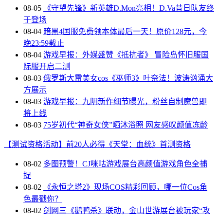
08-05
《守望先锋》新英雄D.Mon亮相！D.Va昔日队友终
于登场
08-04
暗黑4国服免费领本体最后一天！原价128元，今
晚23:59截止
08-04
游戏早报：外媒盛赞《抵抗者》 冒险岛怀旧服国
际服开启二测
08-03
俄罗斯大雷美女cos《巫师3》叶奈法！波涛汹涌大
方展示
08-03
游戏早报：九阴新作细节曝光，粉丝自制魔兽即
将上线
08-03
75岁初代“神奇女侠”晒沐浴照 网友感叹颜值冻龄
【测试资格活动】前20人必得《天堂：血统》首测资格
08-02
多图预警！CJ咪咕游戏展台高颜值游戏角色全捕
捉
08-02
《永恒之塔2》现场COS精彩回顾，哪一位Cos角
色最戳你？
08-02
剑网三《鹅鸭杀》联动，金山世游展台被玩家“攻