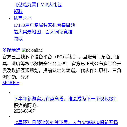
【傲临九霄】VIP大礼包
领取
依盖之书
17173用户专属独家礼包每周领
超大实景地图，百人同场竞技
领取
多端精选
官方已上线多个设备平台（PC+手机），且账号、角色、道
具、进度等核心数据全平台互通； 官方已正式公布多平台开
发及数据互通规划，提前认定为双端。 代表作：原神、三角
洲行动、异环
MORE +
下半年新游实力有点离谱，谁会成为下一个现象级？
摆烂的阿毛-
2026-08-07
《异环》日服池袋办线下展，人气火爆被迫提前开场