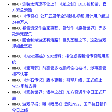
08-07
泳装太清凉不让上？《龙之剑》DLC被和谐，官
方紧急滑跪
08-07
《传奇4》公开五周年全球献礼视频 累计用户超过
2440万人
08-06
暴雪资深作曲家离职，曾创作《魔兽世界》等多
款游戏配乐
08-07
回合制端游还有活路？巨头垄断之下，这款游戏
却如此坚挺！
08-06
《Apex英雄》S30爆料：排位或将新增传奇禁用系
统
08-06
《宝可梦》前高管多地厕间偷拍被捕，涉事高管
拒不认罪
08-06
《炉石传说》版本更新：引擎升级，正式终止
Win7系统支持
08-06
《完美世界：诸神之战》东方奇遇季今日正式开
启
08-06
游戏早报：曝《暗黑4》登陆NS2，国产抗日新作
今日上线