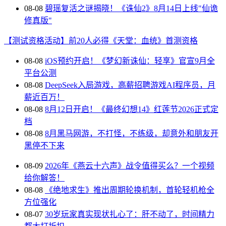
08-08
碧瑶复活之谜揭晓！《诛仙2》8月14日上线"仙诡
修真版"
【测试资格活动】前20人必得《天堂：血统》首测资格
08-08
iOS预约开启！《梦幻新诛仙：轻享》官宣9月全
平台公测
08-08
DeepSeek入局游戏，高薪招聘游戏AI程序员，月
薪近百万！
08-08
8月12日开启！《最终幻想14》红莲节2026正式定
档
08-08
8月黑马网游，不打怪，不练级，却意外和朋友开
黑停不下来
08-09
2026年《燕云十六声》战令值得买么？一个视频
给你解答！
08-08
《绝地求生》推出周期轮换机制，首轮轻机枪全
方位强化
08-07
30岁玩家真实现状扎心了：肝不动了，时间精力