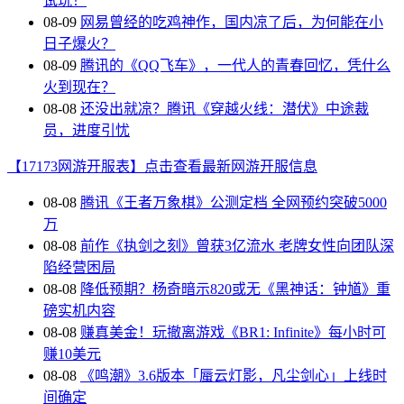
试玩！
08-09
网易曾经的吃鸡神作，国内凉了后，为何能在小
日子爆火？
08-09
腾讯的《QQ飞车》，一代人的青春回忆，凭什么
火到现在？
08-08
还没出就凉？腾讯《穿越火线：潜伏》中途裁
员，进度引忧
【17173网游开服表】点击查看最新网游开服信息
08-08
腾讯《王者万象棋》公测定档 全网预约突破5000
万
08-08
前作《执剑之刻》曾获3亿流水 老牌女性向团队深
陷经营困局
08-08
降低预期？杨奇暗示820或无《黑神话：钟馗》重
磅实机内容
08-08
赚真美金！玩撤离游戏《BR1: Infinite》每小时可
赚10美元
08-08
《鸣潮》3.6版本「蜃云灯影，凡尘剑心」上线时
间确定