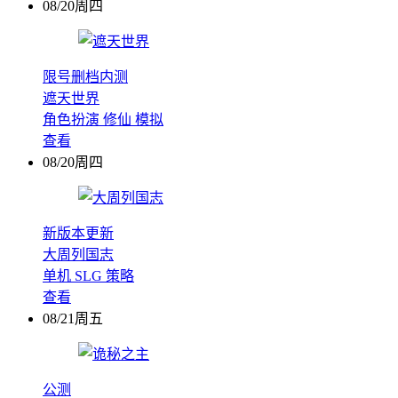
08/20周四
限号删档内测
遮天世界
角色扮演
修仙
模拟
查看
08/20周四
新版本更新
大周列国志
单机
SLG
策略
查看
08/21周五
公测