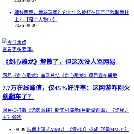
2026-08-07
骗钱跑路，辱骂玩家？它为什么被钉在国产游戏耻辱柱
上？【是个人物10】
2026-08-06
查看更多要闻»
《剑心雕龙》解散了，但这次没人骂网易
网易《剑心雕龙》首测总结
《剑心雕龙》项目宣布解散
7.7万在线峰值，仅45%好评率：这网游咋刚火
就翻车了？
网易搜打撤《诡影藏锋》新实机演示
8月新游前瞻：《诡秘之
主》领衔
08-09
告别上班式MMO！《激战3》或成“轻量MMO”？