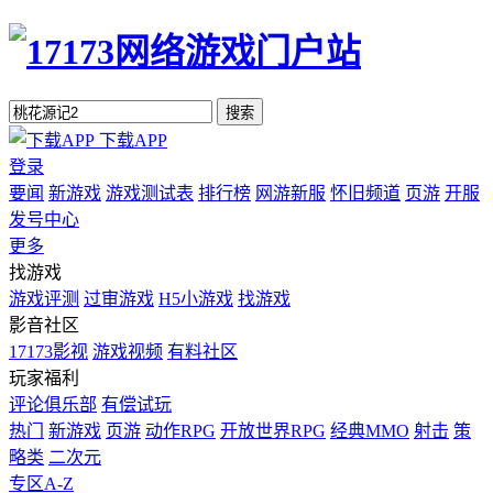
搜索
下载APP
登录
要闻
新游戏
游戏测试表
排行榜
网游新服
怀旧频道
页游
开服
发号中心
更多
找游戏
游戏评测
过审游戏
H5小游戏
找游戏
影音社区
17173影视
游戏视频
有料社区
玩家福利
评论俱乐部
有偿试玩
热门
新游戏
页游
动作RPG
开放世界RPG
经典MMO
射击
策
略类
二次元
专区A-Z