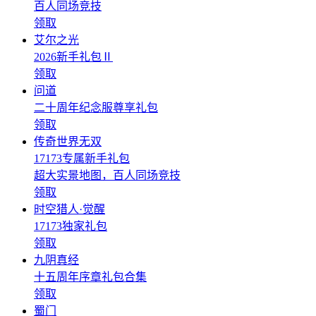
百人同场竞技
领取
艾尔之光
2026新手礼包Ⅱ
领取
问道
二十周年纪念服尊享礼包
领取
传奇世界无双
17173专属新手礼包
超大实景地图，百人同场竞技
领取
时空猎人·觉醒
17173独家礼包
领取
九阴真经
十五周年序章礼包合集
领取
蜀门