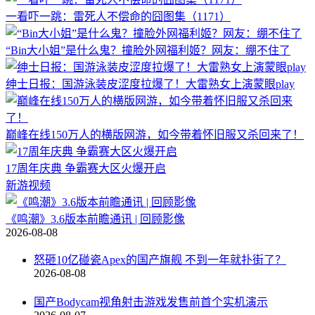
一看吓一跳：雷死人不偿命的囧图集（1171）
“Bin大小姐”是什么鬼？撞脸外网福利姬？网友：绷不住了
绅士日报：国游泳装皮涩度拉爆了！大雷熟女上演蒙眼play
巅峰在线150万人的横版网游，如今带着怀旧服又杀回来了！
17周年庆典 争霸赛大区火爆开启
新游视频
《鸣潮》3.6版本前瞻通讯 | 回顾影像
2026-08-08
怒砸10亿碰瓷Apex的国产旗舰 不到一年就扑街了？
2026-08-08
国产Bodycam视角射击游戏发售前首个实机演示