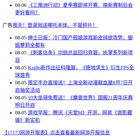
08-06
《三角洲行动》夏季赛即将开赛，换新赛制后会
更好看吗？
广告
我天！登录就送哪吒本体，不是碎片！
08-05
绅士日报：冷门国产舰娘游戏新皮纯欲攻势，御
姐萝莉全都有
08-05
《刺客信条》功勋总监回归育碧，执掌系列新项
目
08-05
Krafto新作出征科隆展，《绝地求生》衍生FPS全
球首秀
08-05
限定手办直接送！上海全新动漫献血屋8月7日开
启抽奖活动
08-05
10大坐骑免费送！《魔兽世界》国服21周年庆典
明日开启
08-05
游戏早报：腾讯《天堂M》开测，网易《诡影藏
锋》新实机
【17173网游开服表】点击查看最新网游开服信息