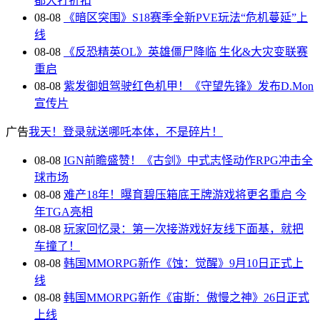
都大打折扣
08-08
《暗区突围》S18赛季全新PVE玩法“危机蔓延”上
线
08-08
《反恐精英OL》英雄僵尸降临 生化&大灾变联赛
重启
08-08
紫发御姐驾驶红色机甲！《守望先锋》发布D.Mon
宣传片
广告
我天！登录就送哪吒本体，不是碎片！
08-08
IGN前瞻盛赞！《古剑》中式志怪动作RPG冲击全
球市场
08-08
难产18年！曝育碧压箱底王牌游戏将更名重启 今
年TGA亮相
08-08
玩家回忆录：第一次接游戏好友线下面基，就把
车撞了！
08-08
韩国MMORPG新作《蚀：觉醒》9月10日正式上
线
08-08
韩国MMORPG新作《宙斯：傲慢之神》26日正式
上线