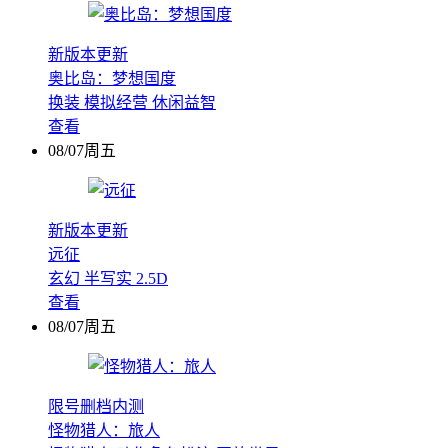
新版本更新
奥比岛：梦想国度
换装
模拟经营
休闲益智
查看
08/07周五
新版本更新
远征
玄幻
半写实
2.5D
查看
08/07周五
限号删档内测
怪物猎人：旅人