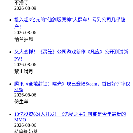
不撸寺
2026-08-09
投入超3亿元的”仙剑版原神“大翻车！亏到公司几乎破
产！
2026-08-06
纳兰抽风
又大变样！《灵笼》公司游戏新作《凡应》公开测试新
PV！
2026-08-06
禁止啃月
腾讯《全境封锁：曙光》现已登陆Steam，首日好评率仅
31%
2026-08-06
仿生羊
10亿投资624人开发！《诡秘之主》可能是今年最贵的
MMO
2026-08-06
萨摩椰奶茶