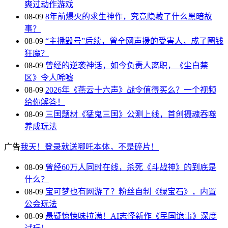
爽过动作游戏
08-09
8年前爆火的求生神作，究竟隐藏了什么黑暗故
事？
08-09
“主播毁号”后续，曾全网声援的受害人，成了圈钱
狂魔？
08-09
曾经的逆袭神话，如今负责人离职，《尘白禁
区》令人唏嘘
08-09
2026年《燕云十六声》战令值得买么？一个视频
给你解答！
08-09
三国题材《猛鬼三国》公测上线，首创摄魂吞噬
养成玩法
广告
我天！登录就送哪吒本体，不是碎片！
08-09
曾经60万人同时在线，杀死《斗战神》的到底是
什么？
08-09
宝可梦也有网游了？粉丝自制《绿宝石》，内置
公会玩法
08-09
悬疑惊悚味拉满！AI志怪新作《民国诡事》深度