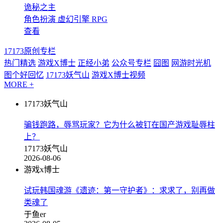
诡秘之主
角色扮演
虚幻引擎
RPG
查看
17173原创专栏
热门精选
游戏X博士
正经小弟
公众号专栏
囧图
网游时光机
图个好回忆
17173妖气山
游戏X博士视频
MORE +
17173妖气山
骗钱跑路，辱骂玩家？它为什么被钉在国产游戏耻辱柱
上？
17173妖气山
2026-08-06
游戏x博士
试玩韩国魂游《遗迹：第一守护者》：求求了，别再做
类魂了
于鱼er