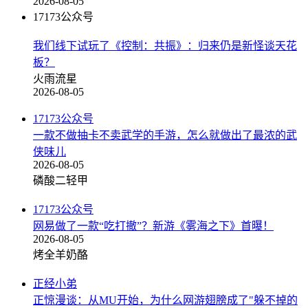
2026-08-05
17173公众号
我们线下试玩了《控制：共振》：归来仍是新怪谈天花
板？
火雨流星
2026-08-05
17173公众号
一款不做抽卡不卖武学的手游，怎么就做出了最浓的武
侠味儿
2026-08-05
磷酸二轻甲
17173公众号
网易做了一款“吃打撤”？新游《雾海之下》首曝！
2026-08-05
烤全羊奶酪
正经小弟
正惊漫谈：从MU开始，为什么网游翅膀成了"躲不掉的