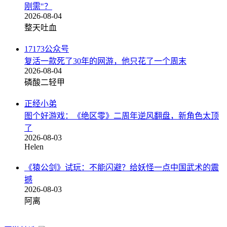
刚需"？
2026-08-04
整天吐血
17173公众号
复活一款死了30年的网游，他只花了一个周末
2026-08-04
磷酸二轻甲
正经小弟
图个好游戏：《绝区零》二周年逆风翻盘，新角色太顶
了
2026-08-03
Helen
《猿公剑》试玩：不能闪避？给妖怪一点中国武术的震
撼
2026-08-03
阿离