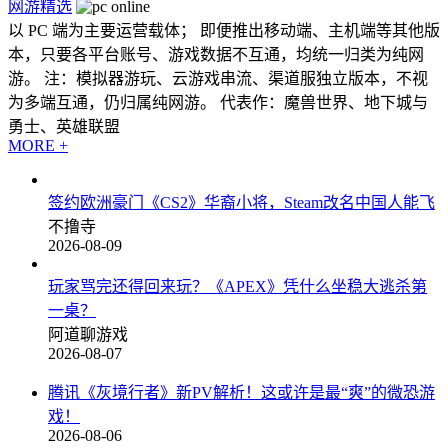
网游精选
以 PC 端为主要运营载体； 即便推出移动端、主机端等其他版
本，只要各平台账号、游戏数据不互通，均统一归类为纯网
游。 注：模拟器游玩、云游戏串流、渠道服独立版本，不视
为多端互通，仍归属纯网游。 代表作：魔兽世界、地下城与
勇士、英雄联盟
MORE +
签约欧洲豪门《CS2》华裔小将，Steam改名中国人能飞
不撸寺
2026-08-09
玩家骂完还得回来玩？《APEX》凭什么坐稳大逃杀第
一桌？
阿道聊游戏
2026-08-07
腾讯《灰境行者》新PV解析！这或许是最“爽”的微恐游
戏！
2026-08-06