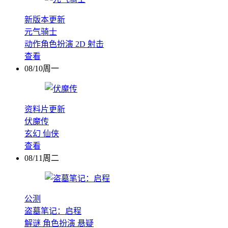
新版本更新
元气骑士
动作角色扮演
2D
射击
查看
08/10周一
资料片更新
伏魔传
玄幻
仙侠
查看
08/11周二
公测
盗墓笔记：启程
解谜
角色扮演
悬疑