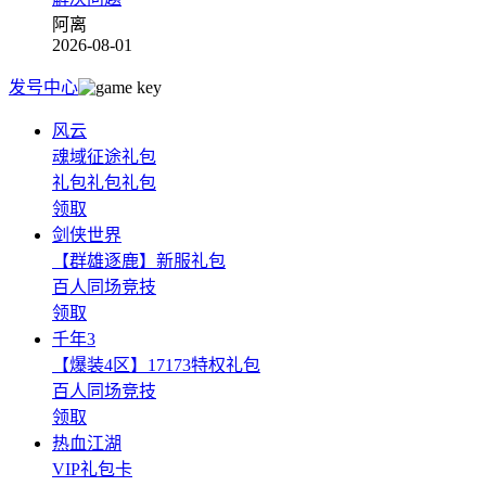
阿离
2026-08-01
发号中心
风云
魂域征途礼包
礼包礼包礼包
领取
剑侠世界
【群雄逐鹿】新服礼包
百人同场竞技
领取
千年3
【爆装4区】17173特权礼包
百人同场竞技
领取
热血江湖
VIP礼包卡