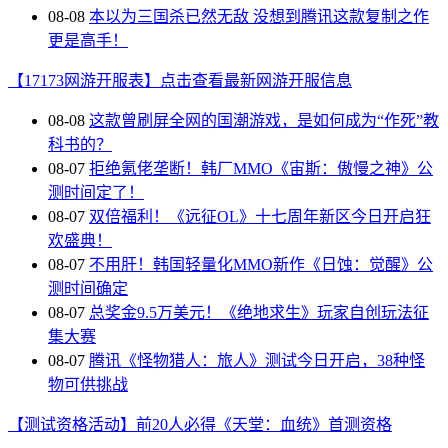
08-08
本以为三国杀已然无敌 没想到腾讯这款复制之作
更是高手！
【17173网游开服表】点击查看最新网游开服信息
08-08
这款曾刷屏全网的国潮游戏，是如何成为“作死”教
科书的？
08-07
拒绝氪佬垄断！韩厂MMO《宙斯：傲慢之神》公
测时间定了！
08-07
双倍福利！《远征OL》十七周年新区今日开启狂
欢盛典！
08-07
不用肝！韩国轻量化MMO新作《日蚀：觉醒》公
测时间确定
08-07
总奖金9.5万美元！《绝地求生》玩家自创玩法征
集大赛
08-07
腾讯《怪物猎人：旅人》测试今日开启，38种怪
物可供挑战
【测试资格活动】前20人必得《天堂：血统》首测资格