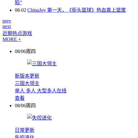
陷”
08-02
ChinaJoy 第一天，《街头篮球》热血直上篮筐
prev
next
近期热点游戏
MORE +
08/06周四
新版本更新
三国大领主
单人
多人
大型多人在线
查看
08/06周四
日常更新
失控进化