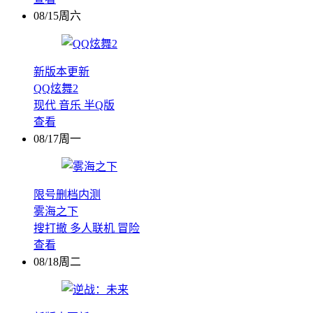
08/15周六
新版本更新
QQ炫舞2
现代
音乐
半Q版
查看
08/17周一
限号删档内测
雾海之下
搜打撤
多人联机
冒险
查看
08/18周二