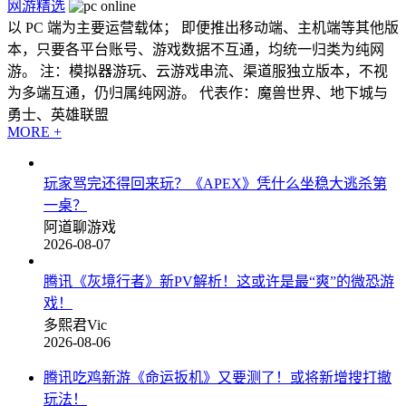
网游精选
以 PC 端为主要运营载体； 即便推出移动端、主机端等其他版
本，只要各平台账号、游戏数据不互通，均统一归类为纯网
游。 注：模拟器游玩、云游戏串流、渠道服独立版本，不视
为多端互通，仍归属纯网游。 代表作：魔兽世界、地下城与
勇士、英雄联盟
MORE +
玩家骂完还得回来玩？《APEX》凭什么坐稳大逃杀第
一桌？
阿道聊游戏
2026-08-07
腾讯《灰境行者》新PV解析！这或许是最“爽”的微恐游
戏！
多熙君Vic
2026-08-06
腾讯吃鸡新游《命运扳机》又要测了！或将新增搜打撤
玩法！