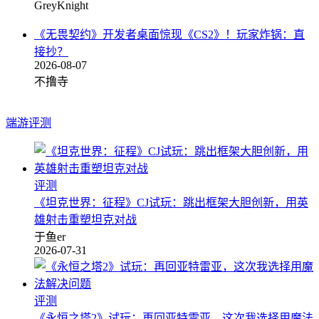
GreyKnight
《无畏契约》开发者桌面惊现《CS2》！玩家炸锅：直
接抄？
2026-08-07
不撸寺
端游评测
评测
《坦克世界：征程》CJ试玩：跳出框架大胆创新，用英
雄射击重塑坦克对战
于鱼er
2026-07-31
评测
《永恒之塔2》试玩：再回亚特雷亚，这次我选择用魔法