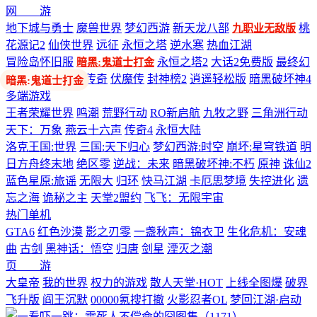
网 游
地下城与勇士
魔兽世界
梦幻西游
新天龙八部
桃
九职业无敌版
花源记2
仙侠世界
远征
永恒之塔
逆水寒
热血江湖
冒险岛怀旧服
永恒之塔2
大话2免费版
最终幻
暗黑:鬼道士打金
想14
剑网3
热血传奇
伏魔传
封神榜2
逍遥轻松版
暗黑破坏神4
多端游戏
王者荣耀世界
鸣潮
荒野行动
RO新启航
九牧之野
三角洲行动
天下：万象
燕云十六声
传奇4
永恒大陆
洛克王国:世界
三国:天下归心
梦幻西游:时空
崩坏:星穹铁道
明
日方舟终末地
绝区零
逆战：未来
暗黑破坏神:不朽
原神
诛仙2
蓝色星原:旅谣
无限大
归环
快马江湖
卡厄思梦境
失控进化
遗
忘之海
诡秘之主
天堂2盟约
飞飞：无限宇宙
热门单机
GTA6
红色沙漠
影之刃零
一盏秋声：锦衣卫
生化危机：安魂
曲
古剑
黑神话：悟空
归唐
剑星
湮灭之潮
页 游
大皇帝
我的世界
权力的游戏
散人天堂·HOT
上线全图爆
破界
飞升版
阎王沉默
00000氪搜打撤
火影忍者OL
梦回江湖·启动