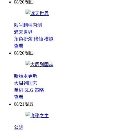
08/20周四
限号删档内测
遮天世界
角色扮演
修仙
模拟
查看
08/20周四
新版本更新
大周列国志
单机
SLG
策略
查看
08/21周五
公测