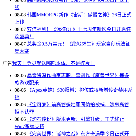
08-08
韩国MMORPG新作《蚀：觉醒》9月10日正式上
线
08-08
韩国MMORPG新作《宙斯：傲慢之神》26日正式
上线
08-07
双倍福利！《远征OL》十七周年新区今日开启狂
欢盛典！
08-07
总奖金9.5万美元！《绝地求生》玩家自创玩法征
集大赛
广告
我天！登录就送哪吒本体，不是碎片！
08-06
暴雪资深作曲家离职，曾创作《魔兽世界》等多
款游戏配乐
08-06
《Apex英雄》S30爆料：排位或将新增传奇禁用系
统
08-06
《宝可梦》前高管多地厕间偷拍被捕，涉事高管
拒不认罪
08-06
《炉石传说》版本更新：引擎升级，正式终止
Win7系统支持
08-06
《完美世界：诸神之战》东方奇遇季今日正式开