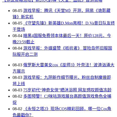
【测试资格活动】前20人必得《天堂：血统》首测资格
08-05
游戏早报：腾讯《天堂M》开测，网易《诡影藏
锋》新实机
08-05
《守望先锋》新英雄D.Mon亮相！D.Va昔日队友终
于登场
08-04
暗黑4国服免费领本体最后一天！原价128元，今
晚23:59截止
08-04
游戏早报：外媒盛赞《抵抗者》 冒险岛怀旧服国
际服开启二测
08-03
俄罗斯大雷美女cos《巫师3》叶奈法！波涛汹涌大
方展示
08-03
游戏早报：九阴新作细节曝光，粉丝自制魔兽即
将上线
08-03
75岁初代“神奇女侠”晒沐浴照 网友感叹颜值冻龄
08-02
多图预警！CJ咪咕游戏展台高颜值游戏角色全捕
捉
08-02
《永恒之塔2》现场COS精彩回顾，哪一位Cos角
色最戳你？