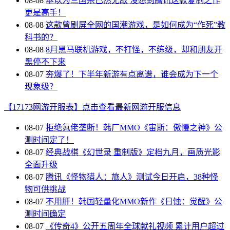
08-08
本以为三国杀已然无敌 没想到腾讯这款复制之作
更是高手！
08-08
这款曾刷屏全网的国潮游戏，是如何成为“作死”教
科书的？
08-08
8月黑马联机游戏，不打怪，不练级，却和朋友开
黑停不下来
08-07
夯爆了！下半年新游有点离谱，谁会成为下一个
现象级？
【17173网游开服表】点击查看最新网游开服信息
08-07
拒绝氪佬垄断！韩厂MMO《宙斯：傲慢之神》公
测时间定了！
08-07
经典战棋《幻世录 重制版》定档九月，画质光影
全面升级
08-07
腾讯《怪物猎人：旅人》测试今日开启，38种怪
物可供挑战
08-07
不用肝！韩国轻量化MMO新作《日蚀：觉醒》公
测时间确定
08-07
《传奇4》公开五周年全球献礼视频 累计用户超过