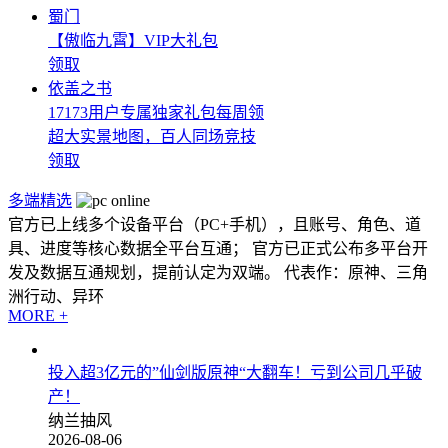
蜀门
【傲临九霄】VIP大礼包
领取
依盖之书
17173用户专属独家礼包每周领
超大实景地图，百人同场竞技
领取
多端精选
官方已上线多个设备平台（PC+手机），且账号、角色、道
具、进度等核心数据全平台互通； 官方已正式公布多平台开
发及数据互通规划，提前认定为双端。 代表作：原神、三角
洲行动、异环
MORE +
投入超3亿元的”仙剑版原神“大翻车！亏到公司几乎破
产！
纳兰抽风
2026-08-06