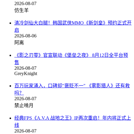
2026-08-07
仿生羊
清冷剑仙大白腿！韩国武侠MMO《新剑皇》预约正式开
启
2026-08-06
阿离
《影之刃零》官宣联动《堡垒之夜》 8月12日全平台预
售
2026-08-07
GreyKnight
百万玩家涌入，口碑却"褒贬不一" 《雾影猎人》还有救
吗？
2026-08-07
禁止啃月
经典FPS《A.V.A 战地之王》IP再次重启！年内将正式上
线
2026-08-07