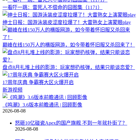
一看吓一跳：雷死人不偿命的囧图集（1171）
绅士日报：国游泳装皮涩度拉爆了！大雷熟女上演蒙眼play
巅峰在线150万人的横版网游，如今带着怀旧服又杀回来了！
盘点8月扎堆上线的影游：玩家想扔核弹，结果只能谈恋爱？
17周年庆典 争霸赛大区火爆开启
新游视频
《鸣潮》3.6版本前瞻通讯 | 回顾影像
2026-08-08
怒砸10亿碰瓷Apex的国产旗舰 不到一年就扑街了？
2026-08-08