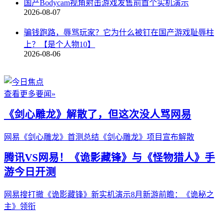
国产Bodycam视角射击游戏发售前首个实机演示
2026-08-07
骗钱跑路，辱骂玩家？它为什么被钉在国产游戏耻辱柱
上？【是个人物10】
2026-08-06
查看更多要闻»
《剑心雕龙》解散了，但这次没人骂网易
网易《剑心雕龙》首测总结
《剑心雕龙》项目宣布解散
腾讯VS网易！《诡影藏锋》与《怪物猎人》手
游今日开测
网易搜打撤《诡影藏锋》新实机演示
8月新游前瞻：《诡秘之
主》领衔