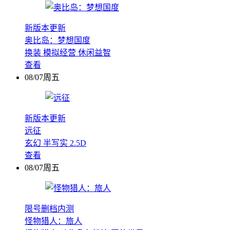
新版本更新
奥比岛：梦想国度
换装
模拟经营
休闲益智
查看
08/07周五
新版本更新
远征
玄幻
半写实
2.5D
查看
08/07周五
限号删档内测
怪物猎人：旅人