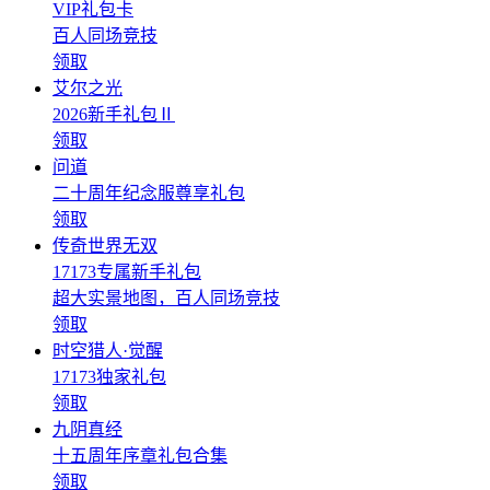
VIP礼包卡
百人同场竞技
领取
艾尔之光
2026新手礼包Ⅱ
领取
问道
二十周年纪念服尊享礼包
领取
传奇世界无双
17173专属新手礼包
超大实景地图，百人同场竞技
领取
时空猎人·觉醒
17173独家礼包
领取
九阴真经
十五周年序章礼包合集
领取