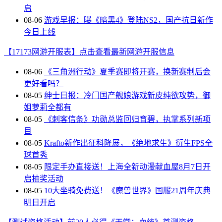
启
08-06
游戏早报：曝《暗黑4》登陆NS2，国产抗日新作
今日上线
【17173网游开服表】点击查看最新网游开服信息
08-06
《三角洲行动》夏季赛即将开赛，换新赛制后会
更好看吗？
08-05
绅士日报：冷门国产舰娘游戏新皮纯欲攻势，御
姐萝莉全都有
08-05
《刺客信条》功勋总监回归育碧，执掌系列新项
目
08-05
Krafto新作出征科隆展，《绝地求生》衍生FPS全
球首秀
08-05
限定手办直接送！上海全新动漫献血屋8月7日开
启抽奖活动
08-05
10大坐骑免费送！《魔兽世界》国服21周年庆典
明日开启