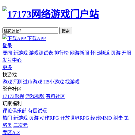
搜索
下载APP
登录
要闻
新游戏
游戏测试表
排行榜
网游新服
怀旧频道
页游
开服
发号中心
更多
找游戏
游戏评测
过审游戏
H5小游戏
找游戏
影音社区
17173影视
游戏视频
有料社区
玩家福利
评论俱乐部
有偿试玩
热门
新游戏
页游
动作RPG
开放世界RPG
经典MMO
射击
策
略类
二次元
专区A-Z