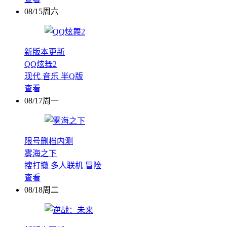
08/15周六
新版本更新
QQ炫舞2
现代
音乐
半Q版
查看
08/17周一
限号删档内测
雾海之下
搜打撤
多人联机
冒险
查看
08/18周二