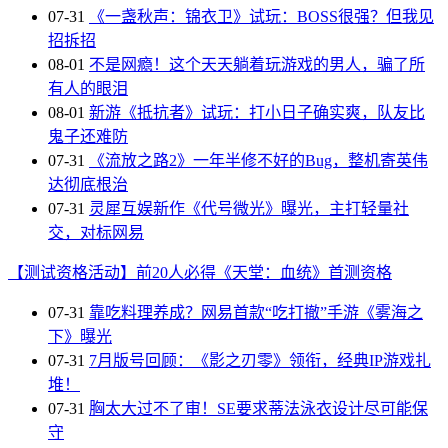
07-31
《一盏秋声：锦衣卫》试玩：BOSS很强？但我见
招拆招
08-01
不是网瘾！这个天天躺着玩游戏的男人，骗了所
有人的眼泪
08-01
新游《抵抗者》试玩：打小日子确实爽，队友比
鬼子还难防
07-31
《流放之路2》一年半修不好的Bug，整机寄英伟
达彻底根治
07-31
灵犀互娱新作《代号微光》曝光，主打轻量社
交，对标网易
【测试资格活动】前20人必得《天堂：血统》首测资格
07-31
靠吃料理养成？网易首款“吃打撤”手游《雾海之
下》曝光
07-31
7月版号回顾：《影之刃零》领衔，经典IP游戏扎
堆！
07-31
胸太大过不了审！SE要求蒂法泳衣设计尽可能保
守