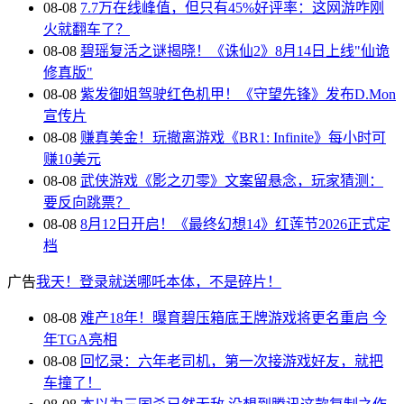
08-08
7.7万在线峰值，但只有45%好评率：这网游咋刚
火就翻车了？
08-08
碧瑶复活之谜揭晓！《诛仙2》8月14日上线"仙诡
修真版"
08-08
紫发御姐驾驶红色机甲！《守望先锋》发布D.Mon
宣传片
08-08
赚真美金！玩撤离游戏《BR1: Infinite》每小时可
赚10美元
08-08
武侠游戏《影之刃零》文案留悬念，玩家猜测：
要反向跳票？
08-08
8月12日开启！《最终幻想14》红莲节2026正式定
档
广告
我天！登录就送哪吒本体，不是碎片！
08-08
难产18年！曝育碧压箱底王牌游戏将更名重启 今
年TGA亮相
08-08
回忆录：六年老司机，第一次接游戏好友，就把
车撞了！