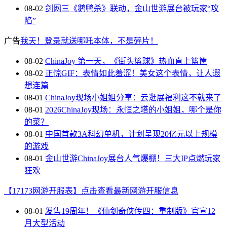
08-02
剑网三《鹅鸭杀》联动，金山世游展台被玩家“攻
陷”
广告
我天！登录就送哪吒本体，不是碎片！
08-02
ChinaJoy 第一天，《街头篮球》热血直上篮筐
08-02
正惊GIF：表情如此羞涩！美女这个表情，让人遐
想连篇
08-01
ChinaJoy现场小姐姐分享：云逛展福利这不就来了
08-01
2026ChinaJoy现场：永恒之塔的小姐姐，哪个是你
的菜？
08-01
中国首款3A科幻单机，计划呈现20亿元以上规模
的游戏
08-01
金山世游ChinaJoy展台人气爆棚！三大IP点燃玩家
狂欢
【17173网游开服表】点击查看最新网游开服信息
08-01
发售19周年！《仙剑奇侠传四：重制版》官宣12
月大型活动