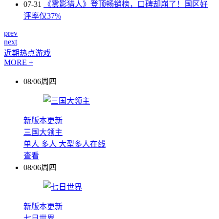
07-31
《雾影猎人》登顶畅销榜，口碑却崩了！国区好
评率仅37%
prev
next
近期热点游戏
MORE +
08/06周四
新版本更新
三国大领主
单人
多人
大型多人在线
查看
08/06周四
新版本更新
七日世界