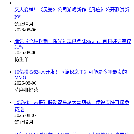
又大变样！《灵笼》公司游戏新作《凡应》公开测试新
PV！
禁止啃月
2026-08-06
腾讯《全境封锁：曙光》现已登陆Steam，首日好评率仅
31%
2026-08-06
仿生羊
10亿投资624人开发！《诡秘之主》可能是今年最贵的
MMO
2026-08-06
萨摩椰奶茶
《逆战：未来》联动双马尾大雷萌妹！传说皮肤直接免
费送！
2026-08-07
禁止啃月