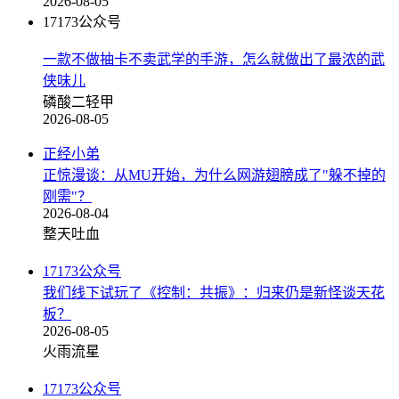
2026-08-05
17173公众号
一款不做抽卡不卖武学的手游，怎么就做出了最浓的武
侠味儿
磷酸二轻甲
2026-08-05
正经小弟
正惊漫谈：从MU开始，为什么网游翅膀成了"躲不掉的
刚需"？
2026-08-04
整天吐血
17173公众号
我们线下试玩了《控制：共振》：归来仍是新怪谈天花
板？
2026-08-05
火雨流星
17173公众号