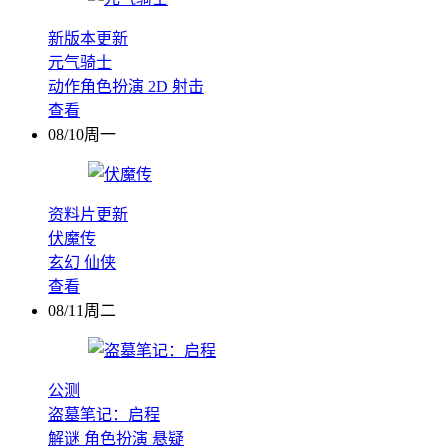
新版本更新
元气骑士
动作角色扮演
2D
射击
查看
08/10周一
资料片更新
伏魔传
玄幻
仙侠
查看
08/11周二
公测
盗墓笔记：启程
解谜
角色扮演
悬疑