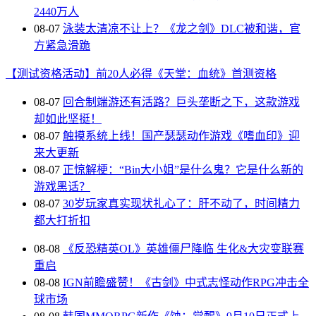
2440万人
08-07
泳装太清凉不让上？《龙之剑》DLC被和谐，官
方紧急滑跪
【测试资格活动】前20人必得《天堂：血统》首测资格
08-07
回合制端游还有活路？巨头垄断之下，这款游戏
却如此坚挺！
08-07
触摸系统上线！国产瑟瑟动作游戏《嗜血印》迎
来大更新
08-07
正惊解梗：“Bin大小姐”是什么鬼？它是什么新的
游戏黑话？
08-07
30岁玩家真实现状扎心了：肝不动了，时间精力
都大打折扣
08-08
《反恐精英OL》英雄僵尸降临 生化&大灾变联赛
重启
08-08
IGN前瞻盛赞！《古剑》中式志怪动作RPG冲击全
球市场