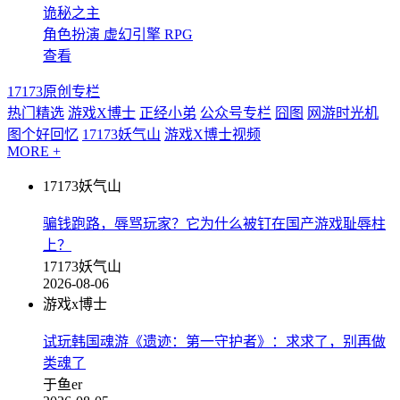
诡秘之主
角色扮演
虚幻引擎
RPG
查看
17173原创专栏
热门精选
游戏X博士
正经小弟
公众号专栏
囧图
网游时光机
图个好回忆
17173妖气山
游戏X博士视频
MORE +
17173妖气山
骗钱跑路，辱骂玩家？它为什么被钉在国产游戏耻辱柱
上？
17173妖气山
2026-08-06
游戏x博士
试玩韩国魂游《遗迹：第一守护者》：求求了，别再做
类魂了
于鱼er