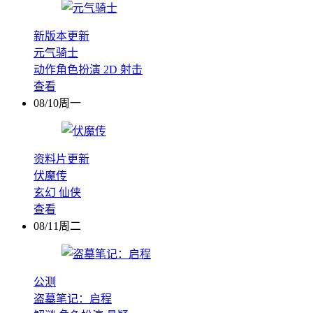
新版本更新
元气骑士
动作角色扮演
2D
射击
查看
08/10周一
资料片更新
伏魔传
玄幻
仙侠
查看
08/11周二
公测
盗墓笔记：启程