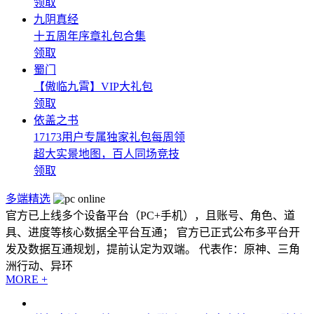
领取
九阴真经
十五周年序章礼包合集
领取
蜀门
【傲临九霄】VIP大礼包
领取
依盖之书
17173用户专属独家礼包每周领
超大实景地图，百人同场竞技
领取
多端精选
官方已上线多个设备平台（PC+手机），且账号、角色、道
具、进度等核心数据全平台互通； 官方已正式公布多平台开
发及数据互通规划，提前认定为双端。 代表作：原神、三角
洲行动、异环
MORE +