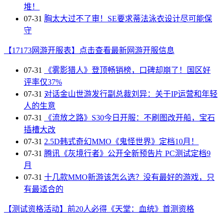
堆！
07-31
胸太大过不了审！SE要求蒂法泳衣设计尽可能保
守
【17173网游开服表】点击查看最新网游开服信息
07-31
《雾影猎人》登顶畅销榜，口碑却崩了！国区好
评率仅37%
07-31
对话金山世游发行副总裁刘异：关于IP运营和年轻
人的生意
07-31
《流放之路》S30今日开服：不刷图改开船，宝石
插槽大改
07-31
2.5D韩式奇幻MMO《鬼怪世界》定档10月！
07-31
腾讯《灰境行者》公开全新预告片 PC测试定档9
月
07-31
十几款MMO新游该怎么选？没有最好的游戏，只
有最适合的
【测试资格活动】前20人必得《天堂：血统》首测资格