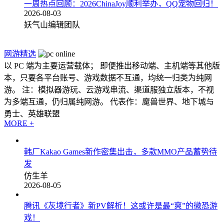
一周热点回顾：2026ChinaJoy顺利举办，QQ宠物回归！
2026-08-03
妖气山编辑团队
网游精选
以 PC 端为主要运营载体； 即便推出移动端、主机端等其他版
本，只要各平台账号、游戏数据不互通，均统一归类为纯网
游。 注：模拟器游玩、云游戏串流、渠道服独立版本，不视
为多端互通，仍归属纯网游。 代表作：魔兽世界、地下城与
勇士、英雄联盟
MORE +
韩厂Kakao Games新作密集出击，多款MMO产品蓄势待
发
仿生羊
2026-08-05
腾讯《灰境行者》新PV解析！这或许是最“爽”的微恐游
戏！