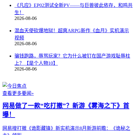
《凡应》EP02测试全新PV——与巨兽彼此依存，和鸣共
生！
2026-08-06
混血天使砍爆地狱！超爽ARPG新作《血月》实机演示
视频
2026-08-06
骗钱跑路，辱骂玩家？它为什么被钉在国产游戏耻辱柱
上？【是个人物10】
2026-08-06
查看更多要闻»
网易做了一款“吃打撤”？新游《雾海之下》首
曝！
网易搜打撤《诡影藏锋》新实机演示
8月新游前瞻：《诡秘之