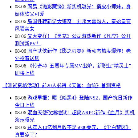
08-06
网易《诡影藏锋》新实机曝光：俏皮小师妹，身
娇体软又可爱
08-06
岛国性转新游太猎奇！刘邦大雷勾人，秦始皇变
风骚美女
08-06
又大变样！《灵笼》公司游戏新作《凡应》公开
测试新PV！
08-06
国产武侠新作《影之刃零》新动态热度爆炸！老
外抢着送钱
08-06
《传奇4》五周年专属MV出炉，新职业“精灵士”
即将上线
【测试资格活动】前20人必得《天堂：血统》首测资格
08-06
游戏早报：曝《暗黑4》登陆NS2，国产抗日新作
今日上线
08-06
混血天使砍爆地狱！超爽ARPG新作《血月》实机
演示曝光
08-06
从年入10亿到月收不足5000美元，《尘白禁区》
真要凉了？