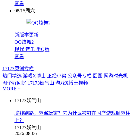
查看
08/15周六
新版本更新
QQ炫舞2
现代
音乐
半Q版
查看
17173原创专栏
热门精选
游戏X博士
正经小弟
公众号专栏
囧图
网游时光机
图个好回忆
17173妖气山
游戏X博士视频
MORE +
17173妖气山
骗钱跑路，辱骂玩家？它为什么被钉在国产游戏耻辱柱
上？
17173妖气山
2026-08-06