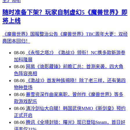
主》领衔
随时准备下架？玩家自制虚幻5《魔兽世界》即
将上线
《魔兽世界》国服整治公告
《魔兽世界》TBC周年大更：双经
典团本回归！
08-06
《永恒之塔2》《激战3》领衔！NC携多款新游参
加科隆展
08-06
网易《诡影藏锋》前瞻汇总：首测来袭，四大角
色阵容亮相
08-06
《激战3》首发种族揭晓！除了老三样，还有第四
物种登场
08-06
暴雪资深作曲家离职，曾创作《魔兽世界》等多
款游戏配乐
08-06
清冷剑仙大白腿！韩国武侠MMO《新剑皇》预约
正式开启
08-06
腾讯《全境封锁：曙光》现已登陆Steam，首日好
评率仅31%