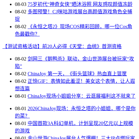
08-03
75岁初代“神奇女侠”晒沐浴照 网友感叹颜值冻龄
08-02
多图预警！CJ咪咕游戏展台高颜值游戏角色全捕
捉
08-02
《永恒之塔2》现场COS精彩回顾，哪一位Cos角
色最戳你？
【测试资格活动】前20人必得《天堂：血统》首测资格
08-02
剑网三《鹅鸭杀》联动，金山世游展台被玩家“攻
陷”
08-02
ChinaJoy 第一天，《街头篮球》热血直上篮筐
08-02
正惊GIF：表情如此羞涩！美女这个表情，让人遐
想连篇
08-01
ChinaJoy现场小姐姐分享：云逛展福利这不就来了
08-01
2026ChinaJoy现场：永恒之塔的小姐姐，哪个是你
的菜？
08-01
中国首款3A科幻单机，计划呈现20亿元以上规模
的游戏
08-01
金山世游ChinaJoy展台人气爆棚！三大IP点燃玩家