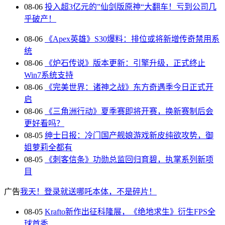
08-06
投入超3亿元的”仙剑版原神“大翻车！亏到公司几
乎破产！
08-06
《Apex英雄》S30爆料：排位或将新增传奇禁用系
统
08-06
《炉石传说》版本更新：引擎升级，正式终止
Win7系统支持
08-06
《完美世界：诸神之战》东方奇遇季今日正式开
启
08-06
《三角洲行动》夏季赛即将开赛，换新赛制后会
更好看吗？
08-05
绅士日报：冷门国产舰娘游戏新皮纯欲攻势，御
姐萝莉全都有
08-05
《刺客信条》功勋总监回归育碧，执掌系列新项
目
广告
我天！登录就送哪吒本体，不是碎片！
08-05
Krafto新作出征科隆展，《绝地求生》衍生FPS全
球首秀