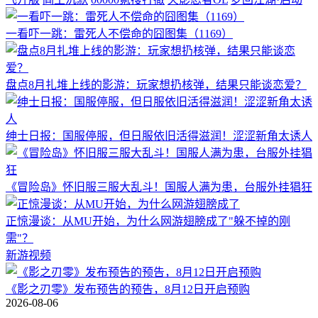
一看吓一跳：雷死人不偿命的囧图集（1169）
盘点8月扎堆上线的影游：玩家想扔核弹，结果只能谈恋爱？
绅士日报：国服停服，但日服依旧活得滋润！涩涩新角太诱人
《冒险岛》怀旧服三服大乱斗！国服人满为患，台服外挂猖狂
正惊漫谈：从MU开始，为什么网游翅膀成了"躲不掉的刚
需"？
新游视频
《影之刃零》发布预告的预告，8月12日开启预购
2026-08-06