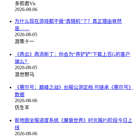
多熙君Vic
2026-08-06
为什么现在游戏都不做“真随机”了？真正理由竟然
是……
2026-08-05
游策十一
《燕云》再添新丁：你会为“燕铲铲”下载上百G的客户
端么？
2026-08-05
混世野马
《赛尔号：巅峰之战》台服公测定档 可继承《赛尔号》
数据
2026-08-06
仿生羊
新地图全服进度系统《魔兽世界》时光服P5阶段今日上
线
2026-08-06