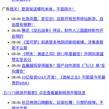
广告
我天！登录就送哪吒本体，不是碎片！
08-06
化身凤凰、变巨剑！这款开放世界修仙新游，自
由度有够野！
08-06
腾讯《龙石战争》停运，制作人三国题材新作开
启预约
08-06
《宝可梦》前高管多地厕间偷拍被捕，涉事高管
拒不认罪
08-06
《明末：渊虚之羽》获CJ年度最佳！外网玩家盛
赞实至名归
08-06
血量越低穿得越多？国产动作游戏《飞儿》竟“反
向爆衣”
08-06
10亿投资624人开发！《诡秘之主》可能是今年最
贵的MMO
【17173网游开服表】点击查看最新网游开服信息
08-06
抗日神游口碑翻车，玩家吐槽：只想扔核弹，不
想谈恋爱