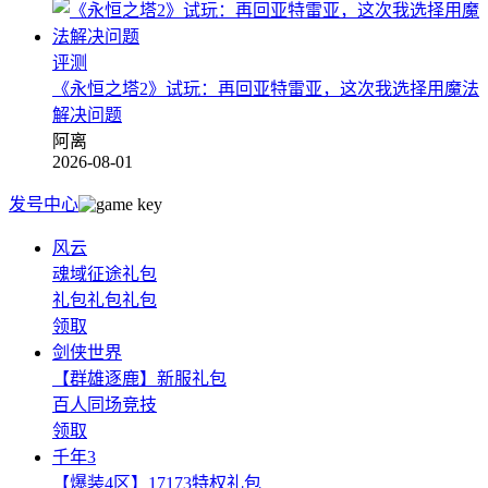
评测
《永恒之塔2》试玩：再回亚特雷亚，这次我选择用魔法
解决问题
阿离
2026-08-01
发号中心
风云
魂域征途礼包
礼包礼包礼包
领取
剑侠世界
【群雄逐鹿】新服礼包
百人同场竞技
领取
千年3
【爆装4区】17173特权礼包