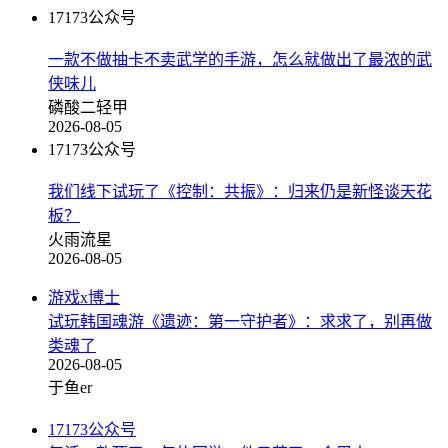
17173公众号
一款不做抽卡不卖武学的手游，怎么就做出了最浓的武
侠味儿
磷酸二轻甲
2026-08-05
17173公众号
我们线下试玩了《控制：共振》：归来仍是新怪谈天花
板？
火雨流星
2026-08-05
游戏x博士
试玩韩国魂游《遗迹：第一守护者》：求求了，别再做
类魂了
2026-08-05
于鱼er
17173公众号