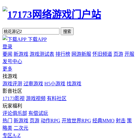
搜索
下载APP
登录
要闻
新游戏
游戏测试表
排行榜
网游新服
怀旧频道
页游
开服
发号中心
更多
找游戏
游戏评测
过审游戏
H5小游戏
找游戏
影音社区
17173影视
游戏视频
有料社区
玩家福利
评论俱乐部
有偿试玩
热门
新游戏
页游
动作RPG
开放世界RPG
经典MMO
射击
策
略类
二次元
专区A-Z