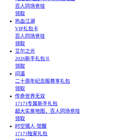
百人同场竞技
领取
热血江湖
VIP礼包卡
百人同场竞技
领取
艾尔之光
2026新手礼包Ⅱ
领取
问道
二十周年纪念服尊享礼包
领取
传奇世界无双
17173专属新手礼包
超大实景地图，百人同场竞技
领取
时空猎人·觉醒
17173独家礼包