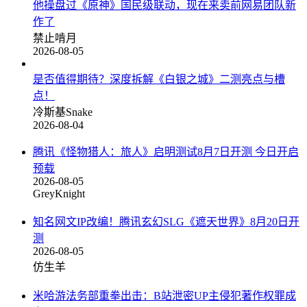
他操盘过《原神》国民级联动，现在来卖前网易团队新
作了
禁止啃月
2026-08-05
是否值得期待？深度拆解《白银之城》二测亮点与槽
点！
冷斯基Snake
2026-08-04
腾讯《怪物猎人：旅人》启明测试8月7日开测 今日开启
预载
2026-08-05
GreyKnight
知名网文IP改编！腾讯玄幻SLG《遮天世界》8月20日开
测
2026-08-05
仿生羊
米哈游法务部重拳出击：B站泄密UP主侵犯著作权罪成