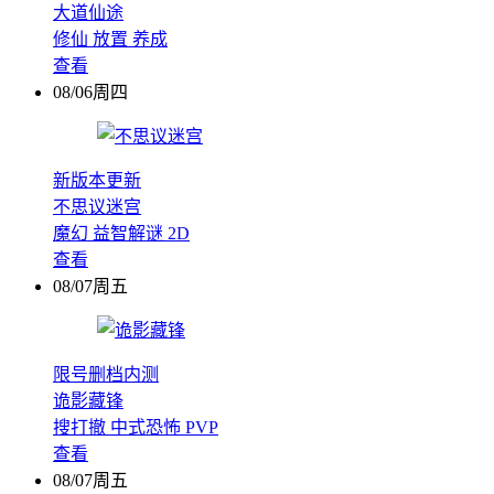
大道仙途
修仙
放置
养成
查看
08/06周四
新版本更新
不思议迷宫
魔幻
益智解谜
2D
查看
08/07周五
限号删档内测
诡影藏锋
搜打撤
中式恐怖
PVP
查看
08/07周五