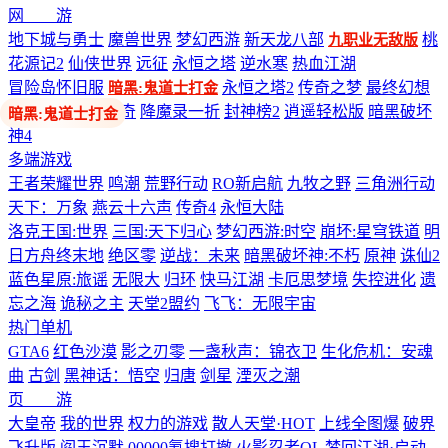
网 游
地下城与勇士
魔兽世界
梦幻西游
新天龙八部
桃
九职业无敌版
花源记2
仙侠世界
远征
永恒之塔
逆水寒
热血江湖
冒险岛怀旧服
永恒之塔2
传奇之梦
最终幻想
暗黑:鬼道士打金
14
剑网3
热血传奇
降魔录一折
封神榜2
逍遥轻松版
暗黑破坏
神4
多端游戏
王者荣耀世界
鸣潮
荒野行动
RO新启航
九牧之野
三角洲行动
天下：万象
燕云十六声
传奇4
永恒大陆
洛克王国:世界
三国:天下归心
梦幻西游:时空
崩坏:星穹铁道
明
日方舟终末地
绝区零
逆战：未来
暗黑破坏神:不朽
原神
诛仙2
蓝色星原:旅谣
无限大
归环
快马江湖
卡厄思梦境
失控进化
遗
忘之海
诡秘之主
天堂2盟约
飞飞：无限宇宙
热门单机
GTA6
红色沙漠
影之刃零
一盏秋声：锦衣卫
生化危机：安魂
曲
古剑
黑神话：悟空
归唐
剑星
湮灭之潮
页 游
大皇帝
我的世界
权力的游戏
散人天堂·HOT
上线全图爆
破界
飞升版
阎王沉默
00000氪搜打撤
火影忍者OL
梦回江湖·启动