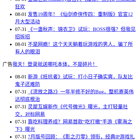
狂欢
08-01
发售19周年！《仙剑奇侠传四：重制版》官宣12
月大型活动
07-31
《一盏秋声：锦衣卫》试玩：BOSS很强？但我见
招拆招
08-01
不是网瘾！这个天天躺着玩游戏的男人，骗了所
有人的眼泪
广告
我天！登录就送哪吒本体，不是碎片！
08-01
新游《抵抗者》试玩：打小日子确实爽，队友比
鬼子还难防
07-31
《流放之路2》一年半修不好的Bug，整机寄英伟
达彻底根治
07-31
灵犀互娱新作《代号微光》曝光，主打轻量社
交，对标网易
07-31
靠吃料理养成？网易首款“吃打撤”手游《雾海之
下》曝光
07-31
7月版号回顾：《影之刃零》领衔，经典IP游戏扎