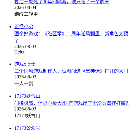
复活一款死了30年的网游，他只花了一个周末
2026-08-04
磷酸二轻甲
正经小弟
图个好游戏：《绝区零》二周年逆风翻盘，新角色太顶
了
2026-08-03
Helen
游戏x博士
三个国风游戏制作人，试图闯进《黑神话》打开的大门
2026-08-03
一人一剑
17173妖气山
门槛极高，但野心极大?国产游戏出了个冷兵器搜打撤？
2026-08-03
17173妖气山
17173公众号