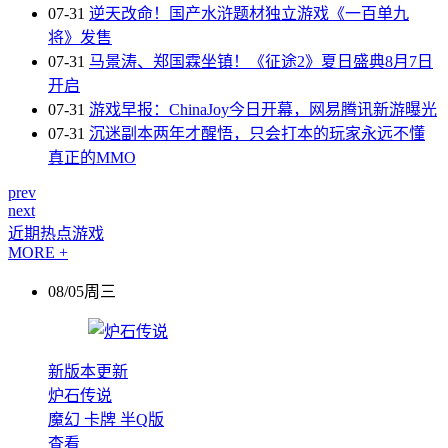
07-31
逆天改命！国产水浒题材独立游戏《一百单九
将》发售
07-31
马景涛、郑国霖坐镇！《征途2》夏日盛典8月7日
开启
07-31
游戏早报：ChinaJoy今日开幕，网易腾讯新游曝光
07-31
沉迷副本两年才醒悟，只会打本的玩家永远不懂
真正的MMO
prev
next
近期热点游戏
MORE +
08/05周三
新版本更新
炉石传说
魔幻
卡牌
半Q版
查看