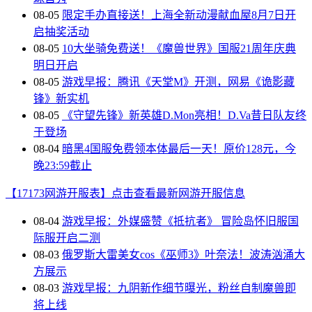
08-05
限定手办直接送！上海全新动漫献血屋8月7日开
启抽奖活动
08-05
10大坐骑免费送！《魔兽世界》国服21周年庆典
明日开启
08-05
游戏早报：腾讯《天堂M》开测，网易《诡影藏
锋》新实机
08-05
《守望先锋》新英雄D.Mon亮相！D.Va昔日队友终
于登场
08-04
暗黑4国服免费领本体最后一天！原价128元，今
晚23:59截止
【17173网游开服表】点击查看最新网游开服信息
08-04
游戏早报：外媒盛赞《抵抗者》 冒险岛怀旧服国
际服开启二测
08-03
俄罗斯大雷美女cos《巫师3》叶奈法！波涛汹涌大
方展示
08-03
游戏早报：九阴新作细节曝光，粉丝自制魔兽即
将上线