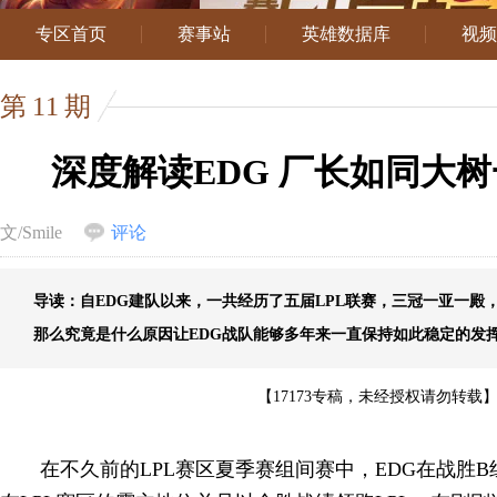
专区首页
赛事站
英雄数据库
视频
第
11
期
深度解读EDG 厂长如同大
文/Smile
评论
导读：自EDG建队以来，一共经历了五届LPL联赛，三冠一亚一殿
那么究竟是什么原因让EDG战队能够多年来一直保持如此稳定的发
【17173专稿，未经授权请勿转载
在不久前的LPL赛区夏季赛组间赛中，EDG在战胜B