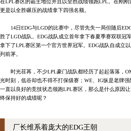
在LPL赛区的霸主地位并且以全胜战绩领跑LPL。在刚刚
更是以全胜碾压的战绩拿下四强名额。
14日EDG与LGD的比赛中，尽管先失一局但随后E
胜了LGD战队。EDG战队成立首年拿下春夏季赛双联冠军
拿下了LPL赛区第一个官方世界冠军。EDG战队自成立以
列前茅。
时光荏苒，不少LPL豪门战队都经历了起起落落，O
光时刻，低谷却也不得不打保级赛；WE、IG纵是老牌强
一直以良好的竞技状态领跑LPL赛区，那么是什么原因让
终保持好的成绩呢？
厂长维系着庞大的EDG王朝