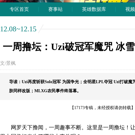
专区首页
赛事站
英雄数据库
视频
12.08~12.15
一周撸坛：Uzi破冠军魔咒 冰
文/景枫
导读：Uzi再度斩获Solo冠军 为国争光；全明星LPL夺冠 Uzi打
肤同样改版；MLXG农民事件终落幕。
【17173专稿，未经授权请勿转载
网罗天下撸闻，一周趣事不断。这里是一周撸坛！