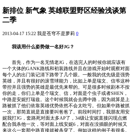
新排位 新气象 英雄联盟野区经验浅谈第
二季
2013-04-17 15:22
我是苍穹不是萝莉
0
我该用什么姿势做一名好JG？
首先，作为一名无情老JG，在选完人的时候你就应该有
一个大体的GANK路线和初装路线并且在游戏开始时观察对面
每个人的出门装记清下路带了几个眼。一般我的优先级是强势
英雄，并且有很好的滚雪球能力，比如上单是瑞文、信爷这种
带控并且强势的英雄是最优先来帮的。可是很多时候剧本不按
你的走，你们上单是个瑞文、信，对面是个虫子或者SHEN，
中路是安妮打瑞兹。这个时候我就会去蹲中路，因为就算是上
路被抓了他们依靠英雄优势依然不会太吃亏。但如果中路被抓
一次，那简直就是直接要叫爸爸了。前段时间打，我朋友用安
妮我打JG，套路死对面太多AP了，34级让安妮直接闪现点燃
配合我杀他一次，等对面上线安妮6，对面在没插眼的时候又
来这么一套那中路直接就被杀穿了。例如这样的例子有很多。