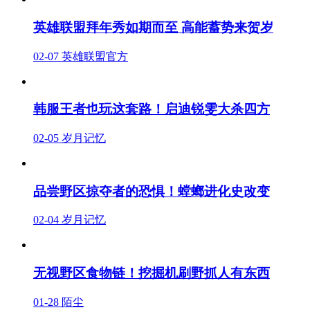
英雄联盟拜年秀如期而至 高能蓄势来贺岁
02-07
英雄联盟官方
韩服王者也玩这套路！启迪锐雯大杀四方
02-05
岁月记忆
品尝野区掠夺者的恐惧！螳螂进化史改变
02-04
岁月记忆
无视野区食物链！挖掘机刷野抓人有东西
01-28
陌尘