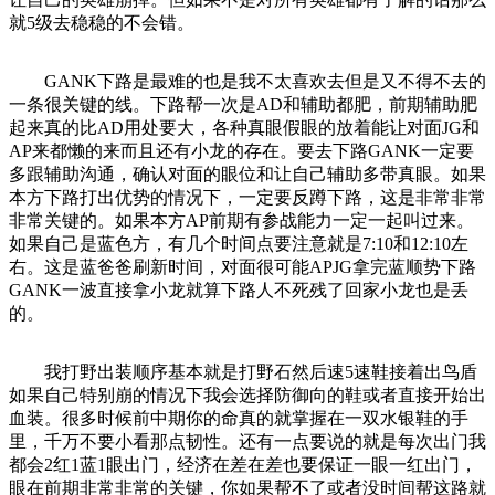
就5级去稳稳的不会错。
GANK下路是最难的也是我不太喜欢去但是又不得不去的
一条很关键的线。下路帮一次是AD和辅助都肥，前期辅助肥
起来真的比AD用处要大，各种真眼假眼的放着能让对面JG和
AP来都懒的来而且还有小龙的存在。要去下路GANK一定要
多跟辅助沟通，确认对面的眼位和让自己辅助多带真眼。如果
本方下路打出优势的情况下，一定要反蹲下路，这是非常非常
非常关键的。如果本方AP前期有参战能力一定一起叫过来。
如果自己是蓝色方，有几个时间点要注意就是7:10和12:10左
右。这是蓝爸爸刷新时间，对面很可能APJG拿完蓝顺势下路
GANK一波直接拿小龙就算下路人不死残了回家小龙也是丢
的。
我打野出装顺序基本就是打野石然后速5速鞋接着出鸟盾
如果自己特别崩的情况下我会选择防御向的鞋或者直接开始出
血装。很多时候前中期你的命真的就掌握在一双水银鞋的手
里，千万不要小看那点韧性。还有一点要说的就是每次出门我
都会2红1蓝1眼出门，经济在差在差也要保证一眼一红出门，
眼在前期非常非常的关键，你如果帮不了或者没时间帮这路就