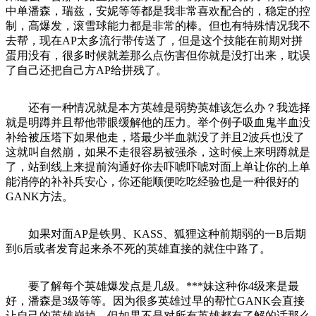
中单潘森，瑞兹，安妮等等都是我非常喜欢配合的，稳定的控
制，高爆发，滚雪球能力都是非常的棒。但也有特殊情况我不
去帮，现在AP太多流行带传送了，但是这个技能在前期对拼
蛋用没有，很多时候就差那么点伤害但你就是没打出来，耽误
了自己还把自己方AP给拼残了。
还有一种情况就是本方英雄是弱势英雄该怎么办？我选择
就是明蹲并且帮他带眼缓解他的压力。举个例子吸血鬼半血没
补给被压塔下如果他走，塔最少半血就没了并且2波兵也没了
这就叫自然崩，如果不走很容易被强杀，这时候上来明蹲就是
了，站到线上来提前沟通好你去吓唬吓唬对面上单让你的上单
能消停的补补兵安心，你还能顺便吃吃经验也是一种很好的
GANK方法。
如果对面AP是铁男、KASS、狐狸这种前期弱的一B后期
到6后或者发育起来杀不死的英雄直接的就住中路了。
要了解每个英雄爆发点是几级。***妹这种你4级来是最
好，潘森是3级等等。因为很多英雄过早的帮忙GANK会直接
让自己的英雄崩掉。但如果不是对所有英雄都有了解的话那么