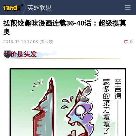
英雄联盟
搓煎饺趣味漫画连载36-40话：超级提莫
奥
2013-07-19 17:08
搓煎饺
0
代价是头发