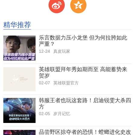
t
z
精华推荐
乐言数据力压小龙堡 但为何拉胯如此
严重？
12-24
真皮玩家
英雄联盟拜年秀如期而至 高能蓄势来
贺岁
02-07
英雄联盟官方
韩服王者也玩这套路！启迪锐雯大杀四
方
02-05
岁月记忆
品尝野区掠夺者的恐惧！螳螂进化史改