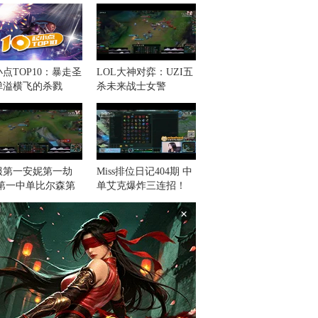
点TOP10：暴走圣
LOL大神对弈：UZI五
弹溢横飞的杀戮
杀未来战士女警
服第一安妮第一劫
Miss排位日记404期 中
S第一中单比尔森第
单艾克爆炸三连招！
阿卡丽
×