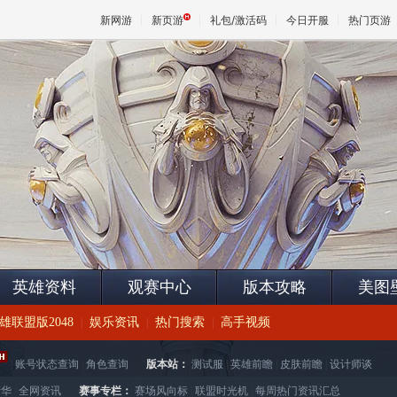
新网游
新页游
礼包/激活码
今日开服
热门页游
魔兽
天堂
王权与
英雄资料
观赛中心
版本攻略
美图
雄联盟版2048
娱乐资讯
热门搜索
高手视频
|
|
|
|
账号状态查询
|
角色查询
版本站：
测试服
|
英雄前瞻
|
皮肤前瞻
|
设计师谈
精华
|
全网资讯
赛事专栏：
赛场风向标
|
联盟时光机
|
每周热门资讯汇总