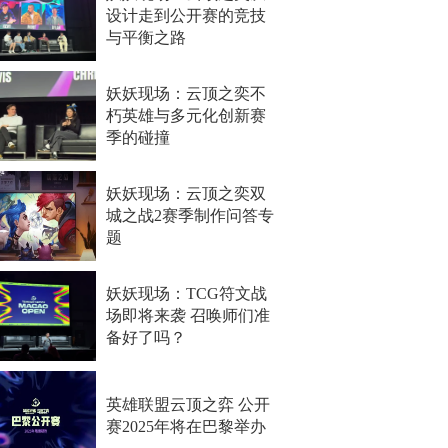
设计走到公开赛的竞技
与平衡之路
妖妖现场：云顶之奕不
朽英雄与多元化创新赛
季的碰撞
妖妖现场：云顶之奕双
城之战2赛季制作问答专
题
妖妖现场：TCG符文战
场即将来袭 召唤师们准
备好了吗？
英雄联盟云顶之弈 公开
赛2025年将在巴黎举办