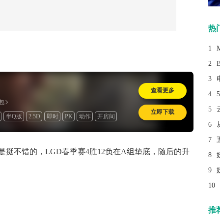
热
1
2
3
查看更多
4
包
5
立即下载
半Q版
2.5D
即时
PK
动作
开房间
6
费
海外
怀旧
7
挺不错的，LGD春季赛4胜12负在A组垫底，随后的升
8
9
10
推