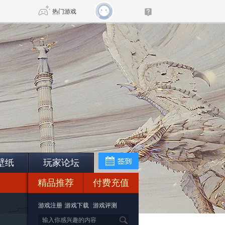
热门游戏
DNF
传奇4
剑网3旗舰版
新天龙八部
自由
诛仙世界
新仙侠5
壁纸
玩家论坛
精品推荐
付费充值
游戏注册
|
游戏下载
|
游戏评测