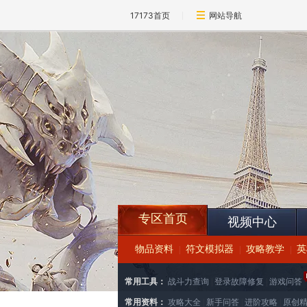
17173首页
网站导航
专区首页
视频中心
物品资料
符文模拟器
攻略教学
英
|
|
|
常用工具：
战斗力查询
|
登录故障修复
|
游戏问答
常用资料：
攻略大全
|
新手问答
|
进阶攻略
|
原创