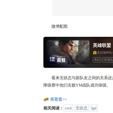
微博配图
英雄联盟
生日福利礼
奇幻
MOBA
竞技
道具收
看来无状态与新队友之间的关系还是
降级赛中他们击败YM战队成功保级。
再逛逛>>
相关阅读：
cool
无状态
lgd