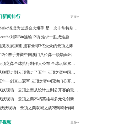
门新闻排行
更多»
Meiko谈成为世运会火炬手 是一次非常特别的经历
Breathe对阵Bin连输12场 难求一胜成难题
电竞发展加速 拥有全球3亿受众的云顶之弈究竟做对了什么？
512位赛手齐聚中国澳门八位弈士脱颖而出
云顶之弈全球执行制作人公布 全球玩家累计已突破3亿人
从联盟走到云顶我走了五年 云顶之弈中国澳门公开赛冠军专访
五年一剑直击冠军 云顶之弈中国澳门公开赛冠军之路
妖妖现场：云顶之奕从设计走到公开赛的竞技与平衡之路
妖妖现场：云顶之奕不朽英雄与多元化创新赛季的碰撞
妖妖现场：云顶之奕双城之战2赛季制作问答专题
荐视频
更多»