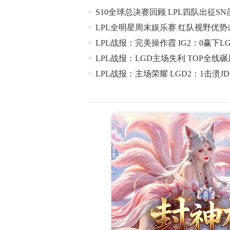
S10全球总决赛回顾 LPL四队出征S
LPL全明星周末娱乐赛 红队视野优
LPL战报：完美操作霞 IG2：0赢下L
LPL战报：LGD主场失利 TOP全线碾
LPL战报：主场荣耀 LGD2：1击溃JD