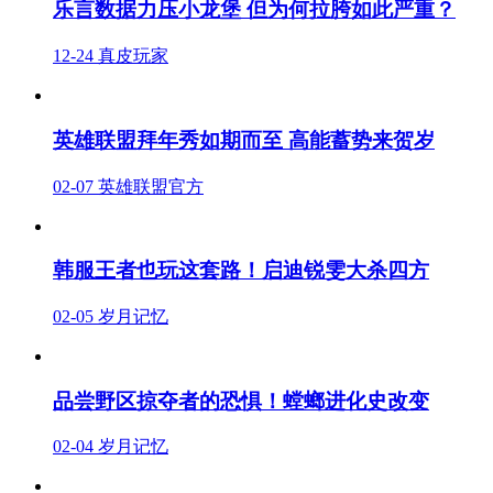
乐言数据力压小龙堡 但为何拉胯如此严重？
12-24
真皮玩家
英雄联盟拜年秀如期而至 高能蓄势来贺岁
02-07
英雄联盟官方
韩服王者也玩这套路！启迪锐雯大杀四方
02-05
岁月记忆
品尝野区掠夺者的恐惧！螳螂进化史改变
02-04
岁月记忆