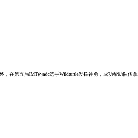
在第五局IMT的adc选手Wildturtle发挥神勇，成功帮助队伍