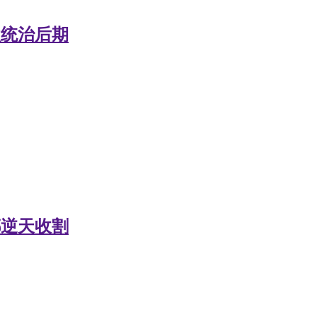
 死歌统治后期
 螳螂逆天收割