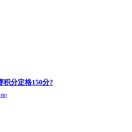
赛积分定格150分?
详细]