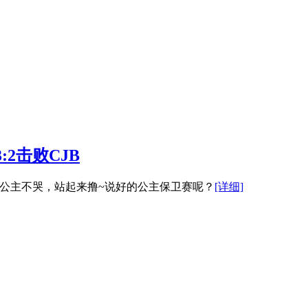
:2击败CJB
季赛季军。公主不哭，站起来撸~说好的公主保卫赛呢？
[详细]