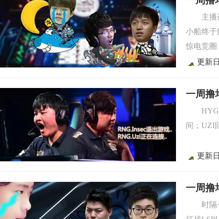
一周撸坛
主播
小船终于
惊电竞圈
更新日
一周撸坛
HY
间；UZI
更新日
一周撸
时隔一