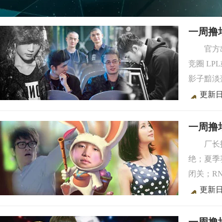
一周撸
官方
竞圈 LP
影子黯淡
更新日
一周撸
厂长
绝；夏季
闭关；R
更新日