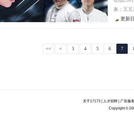
征战LSP
象；五五
更新日
<<
<
3
4
5
6
7
关于17173
|
人才招聘
|
广告服
Copyright © 200