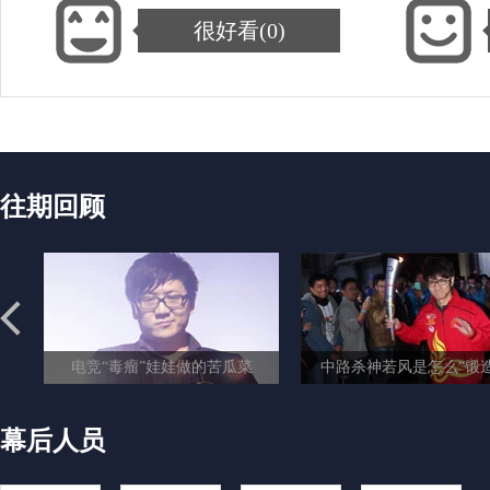
很好看(
0
)
往期回顾
：喜欢爱运动阳光的男生
电竞“毒瘤”娃娃做的苦瓜菜
中路杀神若风是怎么“锻造
幕后人员