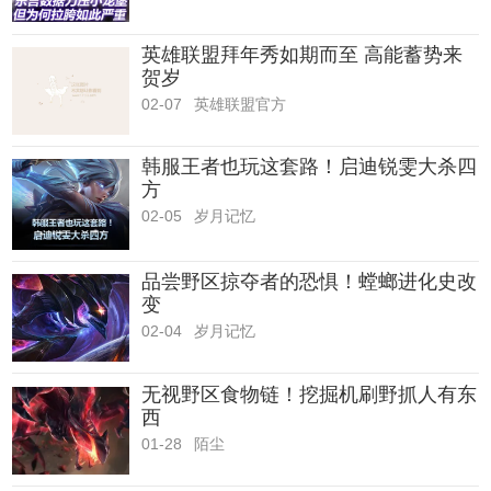
英雄联盟拜年秀如期而至 高能蓄势来
贺岁
02-07
英雄联盟官方
韩服王者也玩这套路！启迪锐雯大杀四
方
02-05
岁月记忆
品尝野区掠夺者的恐惧！螳螂进化史改
变
02-04
岁月记忆
无视野区食物链！挖掘机刷野抓人有东
西
01-28
陌尘