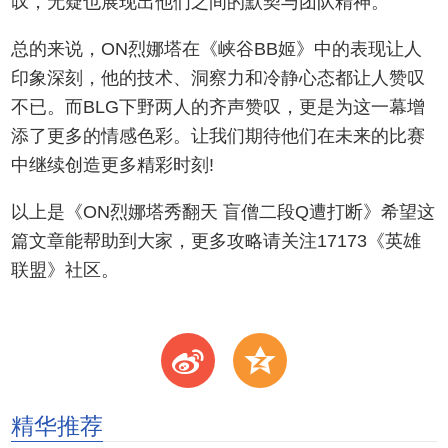
叹，无疑也展现出他们之间的默契与团队精神。
总的来说，ON烈娜塔在《峡谷BB姬》中的表现让人
印象深刻，他的技术、洞察力和冷静心态都让人赞叹
不已。而BLG下野两人的齐声赞叹，更是为这一幕增
添了更多的情感色彩。让我们期待他们在未来的比赛
中继续创造更多精彩时刻!
以上是《ON烈娜塔秀翻天 盲僧二段Q遭打断》希望这
篇文章能帮助到大家，更多攻略请关注17173《英雄
联盟》社区。
t
z
精华推荐