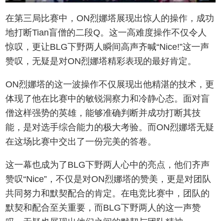
在第三局比赛中，ON烈娜塔展现出惊人的操作，成功
地打断Tian盲僧的二段Q。这一高难度操作不仅令人
惊叹，更让BLG下野两人瞬间高声齐喊“Nice!”这一声
赞叹，无疑是对ON烈娜塔精彩表现的最好肯定。
ON烈娜塔的这一波操作不仅展现出他精湛的技术，更
体现了他在比赛中的敏锐洞察力和冷静心态。面对盲
僧这样强势的英雄，能够准确判断并成功打断其技
能，是对选手综合能力的极大考验。而ON烈娜塔无疑
在这场比赛中交出了一份完美的答卷。
这一幕也成为了BLG下野两人心中的亮点，他们齐声
赞叹“Nice”，不仅是对ON烈娜塔的赞美，更是对团队
共同努力和默契配合的肯定。在电竞比赛中，团队的
默契和配合至关重要，而BLG下野两人的这一声赞