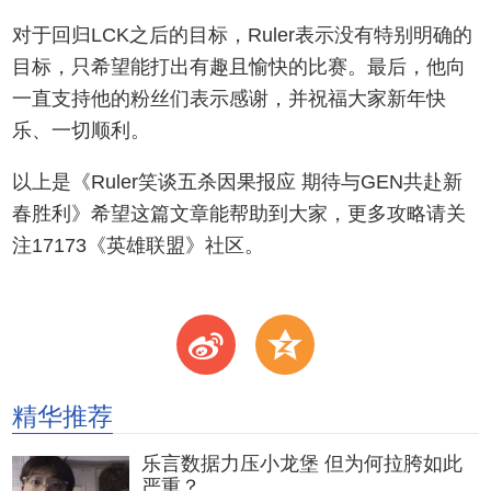
对于回归LCK之后的目标，Ruler表示没有特别明确的
目标，只希望能打出有趣且愉快的比赛。最后，他向
一直支持他的粉丝们表示感谢，并祝福大家新年快
乐、一切顺利。
以上是《Ruler笑谈五杀因果报应 期待与GEN共赴新
春胜利》希望这篇文章能帮助到大家，更多攻略请关
注17173《英雄联盟》社区。
t
z
精华推荐
乐言数据力压小龙堡 但为何拉胯如此
严重？