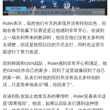
Ruler表示，虽然他们今天的表现并没有特别出色，但
能在春节前赢下比赛还是让他感到非常开心。在谈到
上一场失利带来的教训时，他坦言他们没有太多时间
去调整，但还是按照以往的方式去打，同时在运营方
面进行了努力改进。
回到韩国和GEN战队，Ruler感到非常开心和满足。他
把GEN比作自己的家乡，回到了这里就像回到了自己
的家一样。队友们对他的回归并没有说太多特别的
话，只是简单地表示“哦，你回来了”。
在谈到队友阻止他拿五杀的事情时，Ruler笑着表示这
是“因果报应”。他说，如果以后队友们遇到这种情