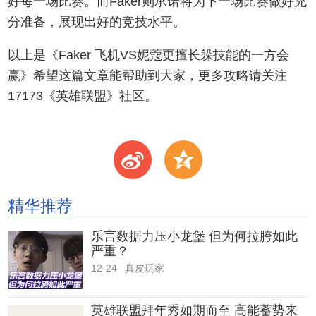
好每一场比赛。而Faker则承诺将为下一场比赛做好充
分准备，展现出好的竞技水平。
以上是《Faker 飞机VS妮蔻更擅长躲技能的一方会
赢》希望这篇文章能帮助到大家，更多攻略请关注
17173《英雄联盟》社区。
t
z
精华推荐
乐言数据力压小龙堡 但为何拉胯如此
严重？
12-24
真皮玩家
英雄联盟拜年秀如期而至 高能蓄势来