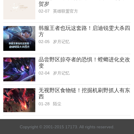
贺岁
02-07
英雄联盟官方
韩服王者也玩这套路！启迪锐雯大杀四
方
02-05
岁月记忆
品尝野区掠夺者的恐惧！螳螂进化史改
变
02-04
岁月记忆
无视野区食物链！挖掘机刷野抓人有东
西
01-28
陌尘
Copyright © 2001-2015 17173. All rights reserved.