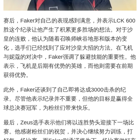
赛后，Faker对自己的表现感到满意，并表示LCK 600
胜这个纪录让他产生了积累更多胜场的想法。对于沙
皇的连败，他认为随着召唤师峡谷地形和版本的变
化，选手们已经找到了应对沙皇大招的方法。在飞机
与妮蔻的对决中，Faker强调了躲避技能的重要性。他
表示，飞机是后期有优势的英雄，而他则需要在前期
获得优势。
此外，Faker还谈到了自己即将达成3000击杀的纪
录。尽管他表示纪录并不重要，但他的目标是赢得全
球总决赛冠军，为粉丝们带来快乐。
最后，Zeus选手表示他们将以连胜势头迎接下一场比
赛。他感谢粉丝们的祝贺，并决心继续努力训练，打