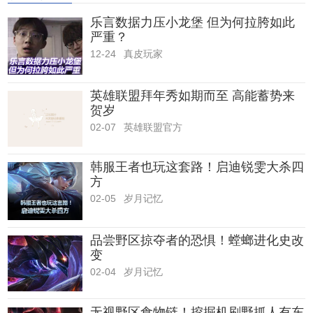
乐言数据力压小龙堡 但为何拉胯如此
严重？
12-24
真皮玩家
英雄联盟拜年秀如期而至 高能蓄势来
贺岁
02-07
英雄联盟官方
韩服王者也玩这套路！启迪锐雯大杀四
方
02-05
岁月记忆
品尝野区掠夺者的恐惧！螳螂进化史改
变
02-04
岁月记忆
无视野区食物链！挖掘机刷野抓人有东