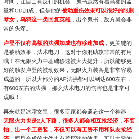
时间，让自己有反打的机会。鬼书虽然有着高额的蓝
量和CD加成，但是他的
被动重伤效果可以很好的限制
琴女，乌鸦这一类回复英雄
，出个鬼书，敌方就会非
常的头疼。
卢登不仅有高额的法强加成也有移速加成
，更关键的
是被动效果，法术电刀，这对于你混助攻非常的有用
哦！在无限火力中基础移速被大大提升，所以能够更
好的触发卢登的被动效果，无限火力装备是非常容易
成型的，所以大部分的AP法强都可以到达600左右，
有600左右的法强，那么法术电刀的伤害也是非常可
观哦！
再来就是冰霜女皇，很多玩家都会遗忘这一个神器！
无限火力也是2人下路，很多人都会相互抢经济，不要
怕，出一个工资装，不仅可以有工资不用和队友抢经
济
，而且合成的大件也有着探路的效果，可以大致的