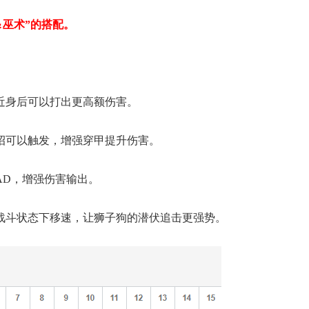
＆巫术”的搭配。
，近身后可以打出更高额伤害。
大招可以触发，增强穿甲提升伤害。
AD，增强伤害输出。
非战斗状态下移速，让狮子狗的潜伏追击更强势。