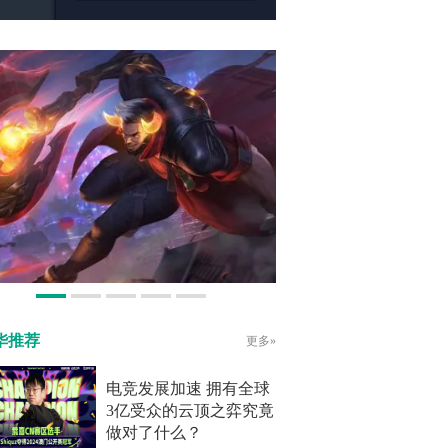
华推荐
更多»
电竞发展加速 拥有全球
3亿受众的云顶之弈究竟
做对了什么？