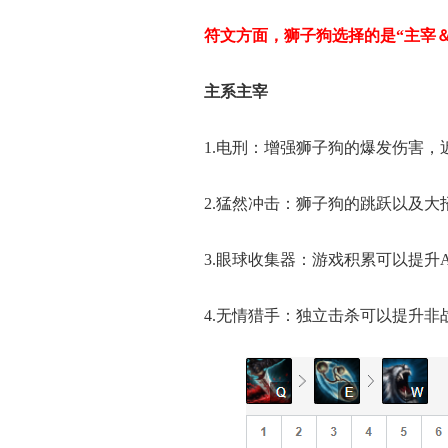
符文方面，狮子狗选择的是“主宰
主系主宰
1.电刑：增强狮子狗的爆发伤害
2.猛然冲击：狮子狗的跳跃以及
3.眼球收集器：游戏积累可以提升
4.无情猎手：独立击杀可以提升