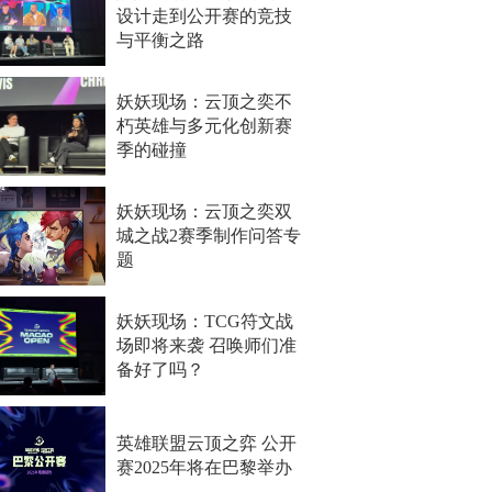
设计走到公开赛的竞技
与平衡之路
妖妖现场：云顶之奕不
朽英雄与多元化创新赛
季的碰撞
妖妖现场：云顶之奕双
城之战2赛季制作问答专
题
妖妖现场：TCG符文战
场即将来袭 召唤师们准
备好了吗？
英雄联盟云顶之弈 公开
赛2025年将在巴黎举办