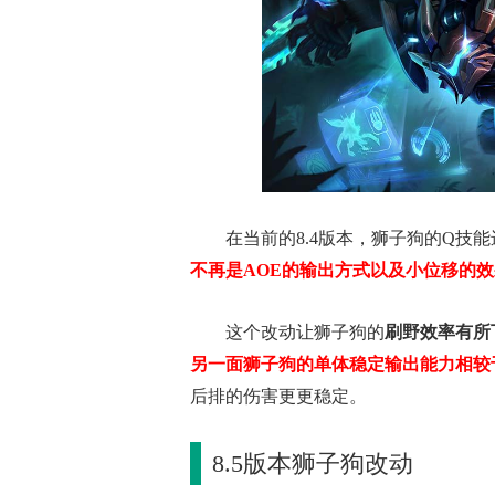
在当前的8.4版本，狮子狗的Q技
不再是AOE的输出方式以及小位移的
这个改动让狮子狗的
刷野效率有所
另一面狮子狗的单体稳定输出能力相较
后排的伤害更更稳定。
8.5版本狮子狗改动