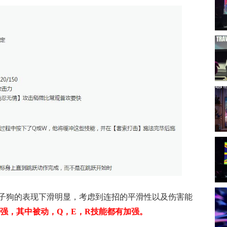
狮子狗的表现下滑明显，考虑到连招的平滑性以及伤害能
加强，其中被动，Q，E，R技能都有加强。