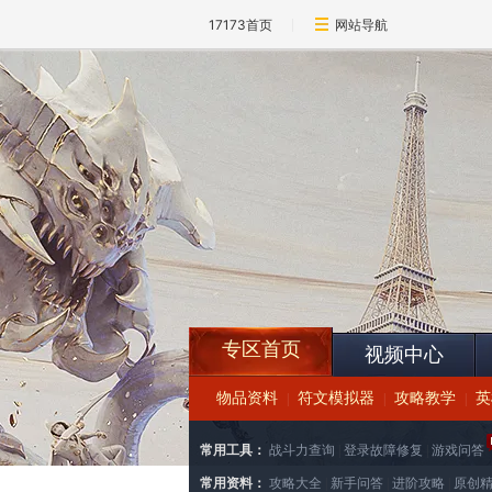
17173首页
网站导航
专区首页
视频中心
物品资料
符文模拟器
攻略教学
英
|
|
|
常用工具：
战斗力查询
|
登录故障修复
|
游戏问答
常用资料：
攻略大全
|
新手问答
|
进阶攻略
|
原创