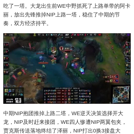
吃了一塔。大龙出生前WE中野抓死了上路单带的阿卡
丽，放出先锋推掉NIP上路一塔，稳住了中期的节
奏，双方经济持平。
中期NIP抱团推掉上路二塔，WE逆天决策选择开大
龙，NIP及时赶来接团，WE四人惨遭NIP两翼包夹，
贾克斯传送落地终结了泽丽，NIP打出0换3接盘大