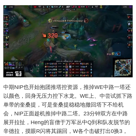
中期NIP也开始抱团推塔控资源，推掉WE中路一塔还
以颜色，回身无压力控下水龙。WE上、中尝试抓下路
单带的奎桑提，可是奎桑提稳稳地撤回塔下不给机
会，NIP正面趁机推掉中路二塔。23分钟双方在中路
展开拉扯，Heng的盲僧于万军丛中Q到和队友脱节的
辛德拉，摸眼R闪将其踢回，W各个击破打出0换3，