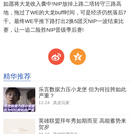
如愿将大龙收入囊中!NIP放掉上路二塔转守三路高
地，拖过了WE的大龙buff时间，可是经济仍然落后7
千。最终WE平推下路打出2换5团灭NIP一波结束比
赛，让一追二险胜NIP晋级季后赛!
t
z
精华推荐
乐言数据力压小龙堡 但为何拉胯如此
严重？
12-24
真皮玩家
英雄联盟拜年秀如期而至 高能蓄势来
贺岁