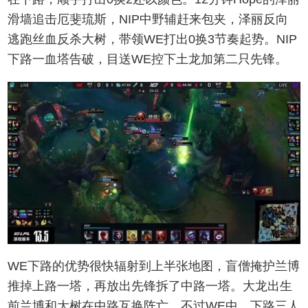
滑墙追击厄斐琉斯，NIP中野辅赶来包夹，泽丽反向
逃跑丝血反杀大树，带领WE打出0换3节奏起势。NIP
下路一血塔告破，目送WE控下土龙加第二只先锋。
WE下路的优势很快辐射到上半张地图，盲僧掩护兰博
推掉上路一塔，再放出先锋拆了中路一塔。大龙出生
前兰博和大树在中路互换阵亡，不过WE中、下路三人