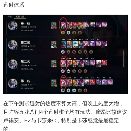
迅射体系
在下午测试迅射的热度不算太高，但晚上热度大增，
且阵容五花八门4个迅射棋子均有玩法。摩昂比较建议
卢锡安、EZ与卡莎来C，特别是卡莎感觉是最稳定
的。