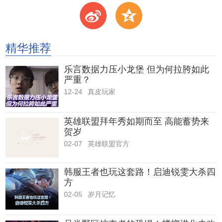
t
z
精华推荐
乐言数据力压小龙堡 但为何拉胯如此
严重？
12-24
真皮玩家
英雄联盟拜年秀如期而至 高能蓄势来
贺岁
02-07
英雄联盟官方
韩服王者也玩这套路！启迪锐雯大杀四
方
02-05
岁月记忆