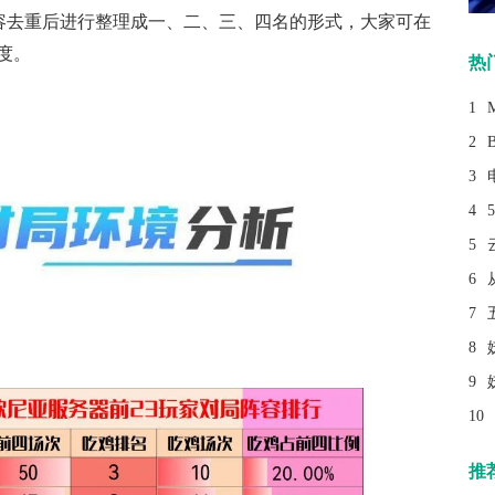
在阵容去重后进行整理成一、二、三、四名的形式，大家可在
度。
热
1
2
3
4
5
6
7
8
9
10
推