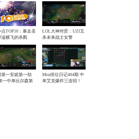
点TOP10：暴走圣
LOL大神对弈：UZI五
弹溢横飞的杀戮
杀未来战士女警
服第一安妮第一劫
Miss排位日记404期 中
S第一中单比尔森第
单艾克爆炸三连招！
阿卡丽