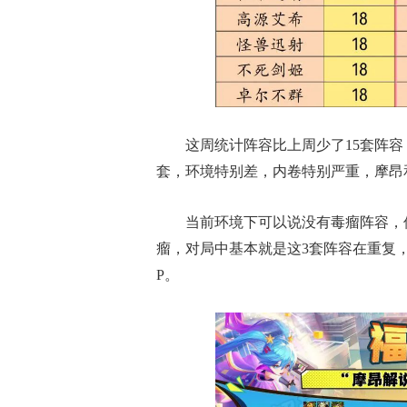
这周统计阵容比上周少了15套阵容
套，环境特别差，内卷特别严重，摩昂
当前环境下可以说没有毒瘤阵容，
瘤，对局中基本就是这3套阵容在重复
P。