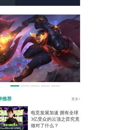
华推荐
更多»
电竞发展加速 拥有全球
3亿受众的云顶之弈究竟
做对了什么？