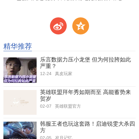
t
z
精华推荐
乐言数据力压小龙堡 但为何拉胯如此
严重？
12-24
真皮玩家
英雄联盟拜年秀如期而至 高能蓄势来
贺岁
02-07
英雄联盟官方
韩服王者也玩这套路！启迪锐雯大杀四
方
02-05
岁月记忆