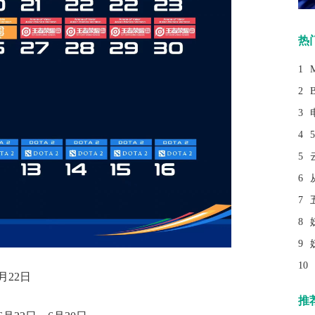
热
1
2
3
4
5
6
7
8
9
10
月22日
推