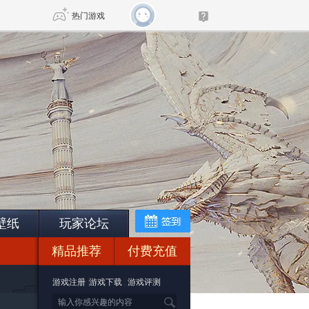
热门游戏
DNF
传奇4
剑网3旗舰版
新天龙八部
自由
诛仙世界
新仙侠5
壁纸
玩家论坛
精品推荐
付费充值
游戏注册
|
游戏下载
|
游戏评测