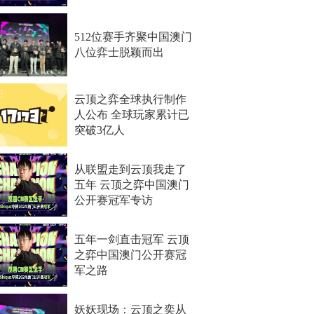
512位赛手齐聚中国澳门
八位弈士脱颖而出
云顶之弈全球执行制作
人公布 全球玩家累计已
突破3亿人
从联盟走到云顶我走了
五年 云顶之弈中国澳门
公开赛冠军专访
五年一剑直击冠军 云顶
之弈中国澳门公开赛冠
军之路
妖妖现场：云顶之奕从