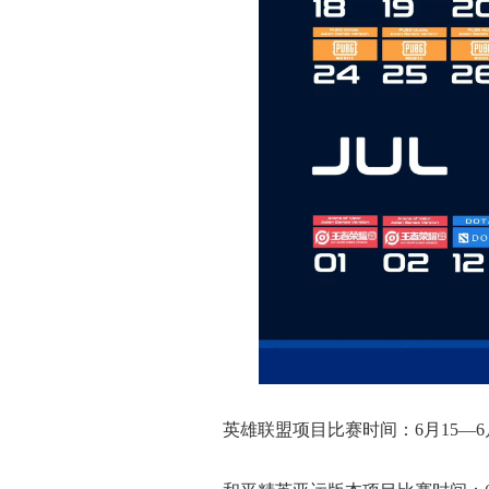
英雄联盟项目比赛时间：6月15—6