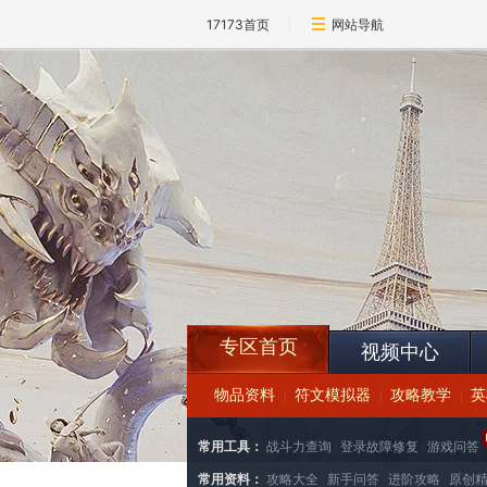
17173首页
网站导航
专区首页
视频中心
物品资料
符文模拟器
攻略教学
英
|
|
|
常用工具：
战斗力查询
|
登录故障修复
|
游戏问答
常用资料：
攻略大全
|
新手问答
|
进阶攻略
|
原创