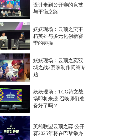
设计走到公开赛的竞技
与平衡之路
妖妖现场：云顶之奕不
朽英雄与多元化创新赛
季的碰撞
妖妖现场：云顶之奕双
城之战2赛季制作问答专
题
妖妖现场：TCG符文战
场即将来袭 召唤师们准
备好了吗？
英雄联盟云顶之弈 公开
赛2025年将在巴黎举办