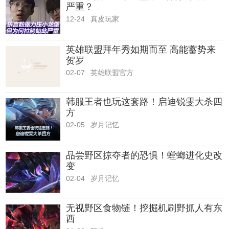
严重？
12-24
真皮玩家
英雄联盟拜年秀如期而至 高能蓄势来
贺岁
02-07
英雄联盟官方
韩服王者也玩这套路！启迪锐雯大杀四
方
02-05
岁月记忆
品尝野区掠夺者的恐惧！螳螂进化史改
变
02-04
岁月记忆
无视野区食物链！挖掘机刷野抓人有东
西