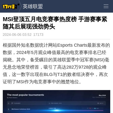
英雄联盟
MSI登顶五月电竞赛事热度榜 手游赛事紧
随其后展现强劲势头
2024-06-06 03:52
17173
根据国外知名数据统计网站Esports Charts最新发布的
数据，2024年5月观众峰值最高的电竞赛事排名已经
揭晓。其中，备受瞩目的英雄联盟季中冠军赛(MSI)毫
无悬念地荣登榜首，吸引了高达282万9728的观众峰
值，这一数字出现在BLG与T1的败者组决赛中，再次
证明了MSI作为电竞赛事中的翘楚地位。