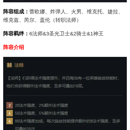
阵容组成：
蕾欧娜、炸弹人、火男、维克托、婕拉、
维克兹、芮尔、盖伦（转职法师）
阵容羁绊：
6法师&3圣光卫士&2骑士&1神王
阵容介绍