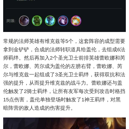
常规的法师英雄有维克兹等5个，这套阵容的成型需要
拿到金铲铲，合成的法师转职道具给盖伦，去组成6法
师羁绊。然后再加入2个圣光卫士前排英雄蕾欧娜和芮
尔，蕾欧娜、芮尔成为盖伦的左膀右臂，蕾欧娜、芮
尔与维克兹一起组成了3圣光卫士羁绊，获得双抗和法
强的提升，从而提升维克兹的战斗力。蕾欧娜还与盖
伦触发了2骑士羁绊，让所有友军每次受到攻击时格挡
15点伤害，盖伦单独登场时触发了1神王羁绊，对黑
暗阵营的敌人造成的伤害提升。