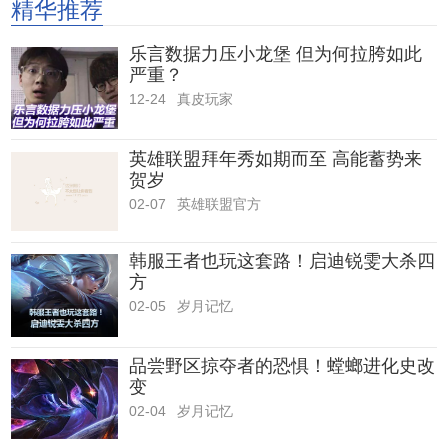
精华推荐
乐言数据力压小龙堡 但为何拉胯如此
严重？
12-24
真皮玩家
英雄联盟拜年秀如期而至 高能蓄势来
贺岁
02-07
英雄联盟官方
韩服王者也玩这套路！启迪锐雯大杀四
方
02-05
岁月记忆
品尝野区掠夺者的恐惧！螳螂进化史改
变
02-04
岁月记忆