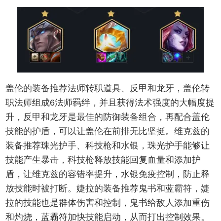
盖伦的装备推荐法师转职道具、反甲和龙牙，盖伦转
职法师组成6法师羁绊，并且获得法术强度的大幅度提
升，反甲和龙牙是最佳的防御装备组合，再配合盖伦
技能的护盾，可以让盖伦在前排无比坚挺。维克兹的
装备推荐珠光护手、科技枪和水银，珠光护手能够让
技能产生暴击，科技枪释放技能回复血量和添加护
盾，让维克兹的容错率提升，水银免疫控制，防止释
放技能时被打断。婕拉的装备推荐鬼书和蓝霸符，婕
拉的技能也是群体伤害和控制，鬼书给敌人添加重伤
和灼烧，蓝霸符加快技能启动，从而打出控制效果。