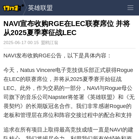
英雄联盟
NAVI宣布收购RGE在LEC联赛席位 并将
从2025夏季赛征战LEC
2025-06-17 00:15
盟鸥江翁
NAVI发布收购RGE公告，以下是具体内容：
今天，Natus Vincere电子竞技俱乐部正式获得Rogue
在LEC的联赛席位，并将从2025夏季赛开始征战
LEC。此外，作为交易的一部分，NAVl与Rogue母公
司旗下的音乐公司Napster将签署《英雄联盟》和《无
畏契约》的长期版冠名合作。我们非常感谢Rogue的
老板和管理层在席位和阵容交接过程中的配合和支持
追求在所有项目上取得最高竞技成绩一直是NAVI的建
队核心，我们将竭尽全力，利用我们所有的经验和资