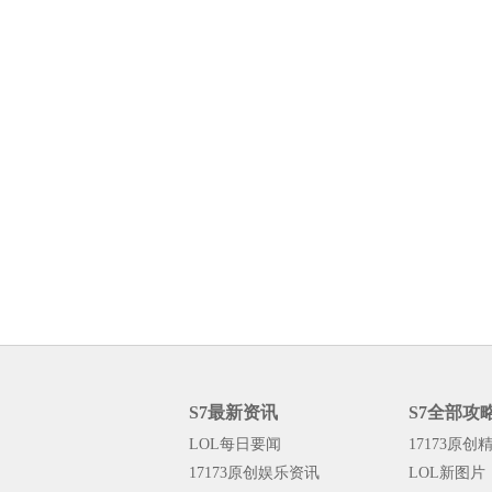
S7最新资讯
S7全部攻
LOL每日要闻
17173原创
17173原创娱乐资讯
LOL新图片