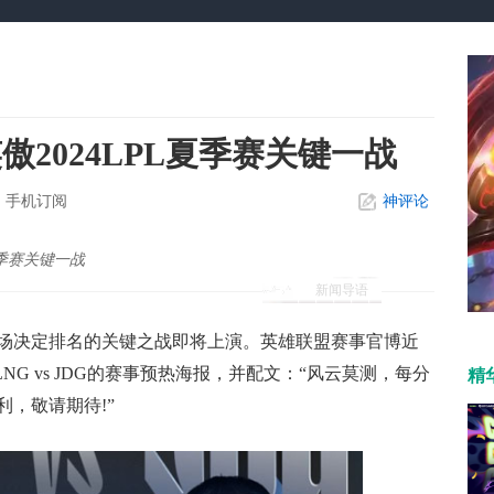
傲2024LPL夏季赛关键一战
手机订阅
神评论
夏季赛关键一战
新闻导语
场决定排名的关键之战即将上演。英雄联盟赛事官博近
LNG vs JDG的赛事预热海报，并配文：“风云莫测，每分
精
，敬请期待!”