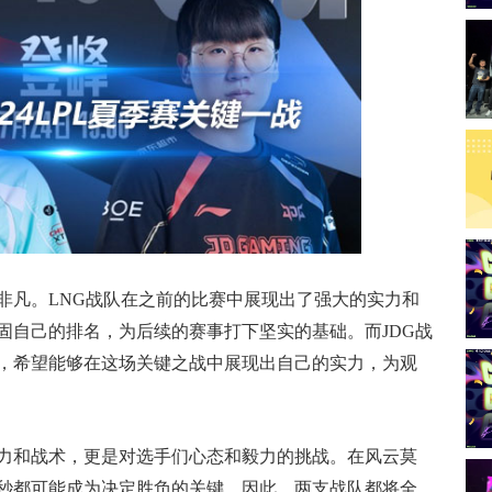
非凡。LNG战队在之前的比赛中展现出了强大的实力和
固自己的排名，为后续的赛事打下坚实的基础。而JDG战
，希望能够在这场关键之战中展现出自己的实力，为观
力和战术，更是对选手们心态和毅力的挑战。在风云莫
秒都可能成为决定胜负的关键。因此，两支战队都将全