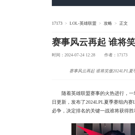
17173
>
LOL-英雄联盟
>
攻略
>
正文
赛事风云再起 谁将笑
时间：2024-07-24 12:28
17173
作者：
赛事风云再起 谁将笑傲2024LPL
随着英雄联盟赛事的火热进行，一
日更新，发布了2024LPL夏季赛组内赛
必争，决定排名的关键一战谁将获得胜利