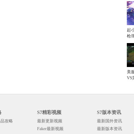
起小
枪
美
V
一
略
S7精彩视频
S7版本资讯
精品攻略
最新更新视频
最新国外资讯
Faker最新视频
最新版本资讯