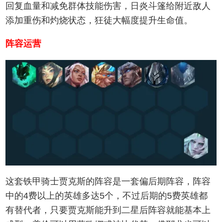
回复血量和减免群体技能伤害，日炎斗篷给附近敌人
添加重伤和灼烧状态，狂徒大幅度提升生命值。
阵容运营
这套铁甲骑士贾克斯的阵容是一套偏后期阵容，阵容
中的4费以上的英雄多达5个，不过后期的5费英雄都
有替代者，只要贾克斯能升到二星后阵容就能基本上