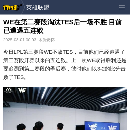
英雄联盟
WE在第二赛段淘汰TES后一场不胜 目前
已遭遇五连败
2025-08-01 00:03
木质烧杯
今日LPL第三赛段WE不敌TES，目前他们已经遭遇了
第三赛段开赛以来的五连败。上一次WE取得胜利还是
要追溯到第二赛段的季后赛，彼时他们以3-2的比分击
败了TES。