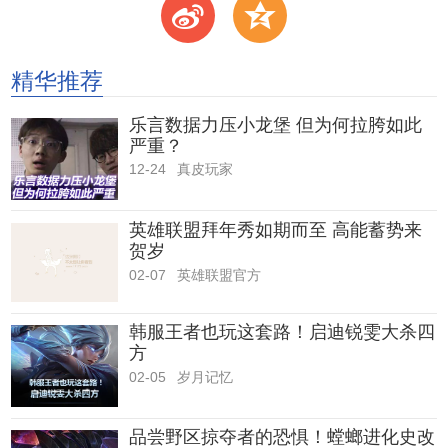
t
z
精华推荐
乐言数据力压小龙堡 但为何拉胯如此
严重？
12-24
真皮玩家
英雄联盟拜年秀如期而至 高能蓄势来
贺岁
02-07
英雄联盟官方
韩服王者也玩这套路！启迪锐雯大杀四
方
02-05
岁月记忆
品尝野区掠夺者的恐惧！螳螂进化史改