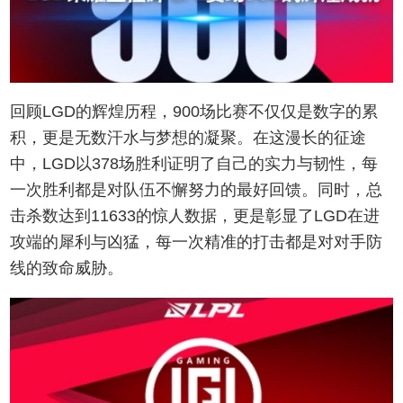
回顾LGD的辉煌历程，900场比赛不仅仅是数字的累
积，更是无数汗水与梦想的凝聚。在这漫长的征途
中，LGD以378场胜利证明了自己的实力与韧性，每
一次胜利都是对队伍不懈努力的最好回馈。同时，总
击杀数达到11633的惊人数据，更是彰显了LGD在进
攻端的犀利与凶猛，每一次精准的打击都是对对手防
线的致命威胁。