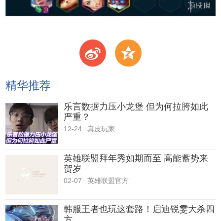
t
z
精华推荐
乐言数据力压小龙堡 但为何拉胯如此
严重？
12-24
真皮玩家
英雄联盟拜年秀如期而至 高能蓄势来
贺岁
02-07
英雄联盟官方
韩服王者也玩这套路！启迪锐雯大杀四
方