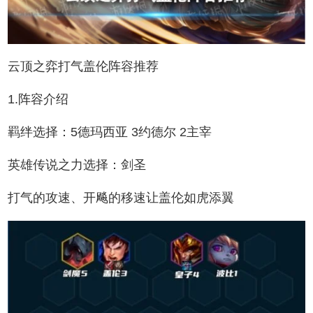
云顶之弈打气盖伦阵容推荐
1.阵容介绍
羁绊选择：5德玛西亚 3约德尔 2主宰
英雄传说之力选择：剑圣
打气的攻速、开飚的移速让盖伦如虎添翼