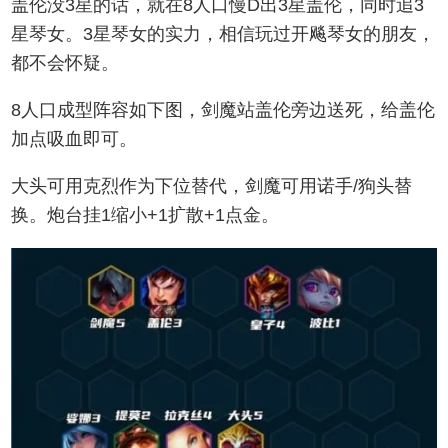
盖伦没3星的话，就在8人口慢D出3星盖伦，同时追3
星琴女。3星琴女的实力，相信玩过开飚琴女的朋友，
都不会怀疑。
8人口成型阵容如下图，剑魔站盖伦旁边送死，给盖伦
加点吸血即可。
大头可用克烈作为下位替代，剑魔可用诺手/狗头替
换。炮台挂1缩小+1扩散+1点金。