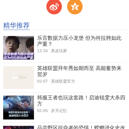
t
z
精华推荐
乐言数据力压小龙堡 但为何拉胯如此
严重？
12-24
真皮玩家
英雄联盟拜年秀如期而至 高能蓄势来
贺岁
02-07
英雄联盟官方
韩服王者也玩这套路！启迪锐雯大杀四
方
02-05
岁月记忆
品尝野区掠夺者的恐惧！螳螂进化史改