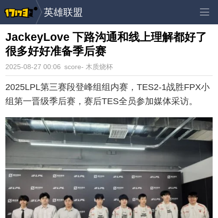
英雄联盟
JackeyLove 下路沟通和线上理解都好了
很多好好准备季后赛
2025-08-27 00:06
score- 木质烧杯
2025LPL第三赛段登峰组组内赛，TES2-1战胜FPX小
组第一晋级季后赛，赛后TES全员参加媒体采访。