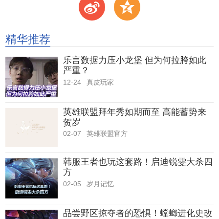
t
z
精华推荐
乐言数据力压小龙堡 但为何拉胯如此
严重？
12-24
真皮玩家
英雄联盟拜年秀如期而至 高能蓄势来
贺岁
02-07
英雄联盟官方
韩服王者也玩这套路！启迪锐雯大杀四
方
02-05
岁月记忆
品尝野区掠夺者的恐惧！螳螂进化史改