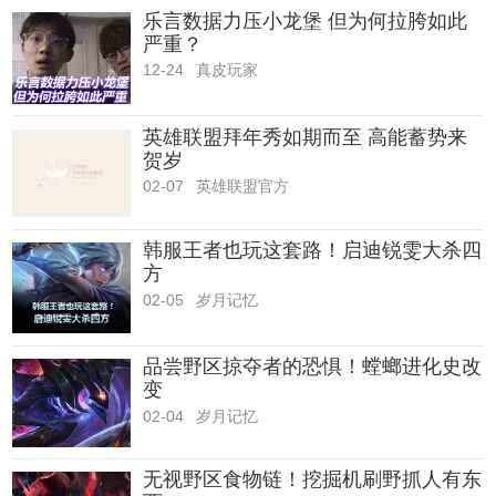
乐言数据力压小龙堡 但为何拉胯如此
严重？
12-24
真皮玩家
英雄联盟拜年秀如期而至 高能蓄势来
贺岁
02-07
英雄联盟官方
韩服王者也玩这套路！启迪锐雯大杀四
方
02-05
岁月记忆
品尝野区掠夺者的恐惧！螳螂进化史改
变
02-04
岁月记忆
无视野区食物链！挖掘机刷野抓人有东