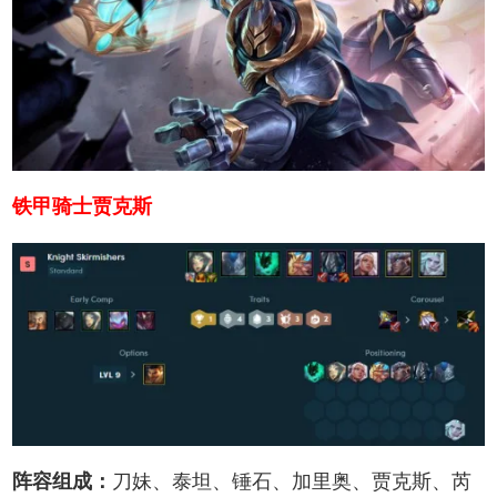
铁甲骑士贾克斯
阵容组成：
刀妹、泰坦、锤石、加里奥、贾克斯、芮