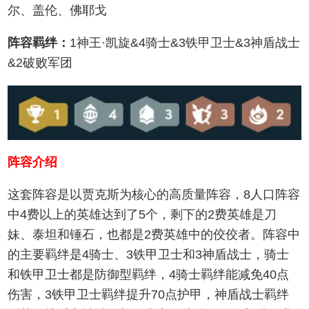
尔、盖伦、佛耶戈
阵容羁绊：
1神王·凯旋&4骑士&3铁甲卫士&3神盾战士
&2破败军团
阵容介绍
这套阵容是以贾克斯为核心的高质量阵容，8人口阵容
中4费以上的英雄达到了5个，剩下的2费英雄是刀
妹、泰坦和锤石，也都是2费英雄中的佼佼者。阵容中
的主要羁绊是4骑士、3铁甲卫士和3神盾战士，骑士
和铁甲卫士都是防御型羁绊，4骑士羁绊能减免40点
伤害，3铁甲卫士羁绊提升70点护甲，神盾战士羁绊