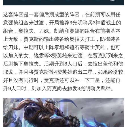
这套阵容是一套偏后期成型的阵容，在前期可以用任
意强势组合来过渡，开局推荐3光明哨兵3神盾战士的
组合，奥拉夫、刀妹、凯纳和赛娜的组合在前期基本
上无敌，贾克斯的输出装备给奥拉夫打工，防御装备
给刀妹。中期可以上阵泰坦和锤石等骑士英雄，也可
以加入豹女、锐雯等3费英雄来过渡，在贾克斯到来之
后则换下奥拉夫。后期升到8人口后，去搜出盖伦和佛
耶戈，并且将贾克斯等4费英雄追出二星，如果经济较
好且没有同行时，贾克斯还可以冲一下三星，还能再
升9人口时，则加入阿克尚去触发3光明哨兵羁绊。