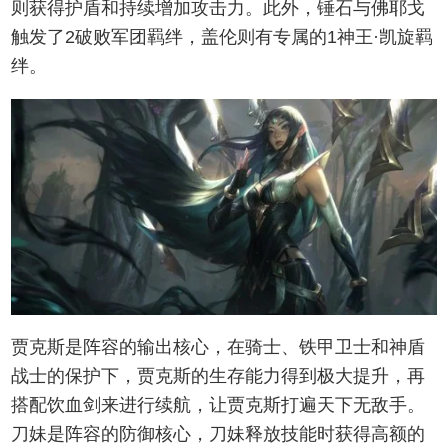
则获得护盾和持续增加攻击力。此外，锤石与佛耶戈
触发了2破败军团羁绊，盖伦则有专属的1神王·凯旋羁
绊。
贾克斯是阵容的输出核心，在骑士、铁甲卫士和神盾
战士的保护下，贾克斯的生存能力得到极大提升，再
搭配饮血剑来进行续航，让贾克斯打遍天下无敌手。
刀妹是阵容的防御核心，刀妹释放技能时获得高额的