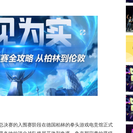
球总决赛的入围赛阶段在德国柏林的拳头游戏电竞馆正式