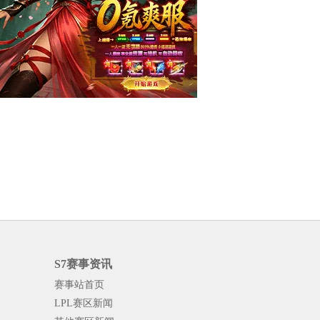
S7赛事资讯
赛事站首页
LPL赛区新闻