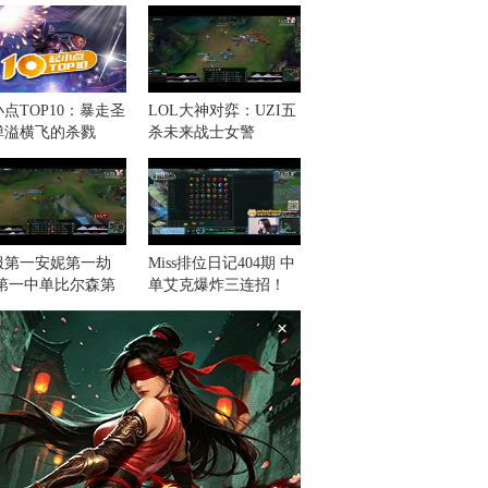
点TOP10：暴走圣
LOL大神对弈：UZI五
弹溢横飞的杀戮
杀未来战士女警
服第一安妮第一劫
Miss排位日记404期 中
S第一中单比尔森第
单艾克爆炸三连招！
阿卡丽
×