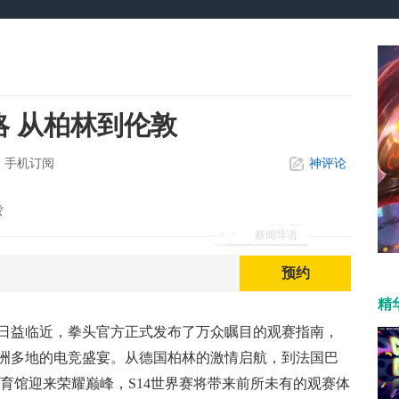
略 从柏林到伦敦
手机订阅
神评论
敦
新闻导语
预约
精
脚步日益临近，拳头官方正式发布了万众瞩目的观赛指南，
洲多地的电竞盛宴。从德国柏林的激情启航，到法国巴
育馆迎来荣耀巅峰，S14世界赛将带来前所未有的观赛体