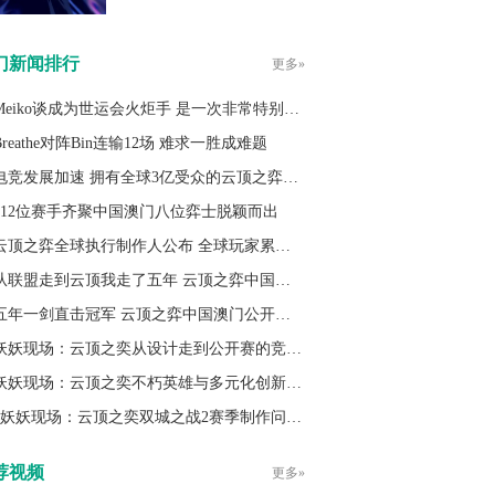
门新闻排行
更多»
Meiko谈成为世运会火炬手 是一次非常特别的经历
Breathe对阵Bin连输12场 难求一胜成难题
电竞发展加速 拥有全球3亿受众的云顶之弈究竟做对了什么？
512位赛手齐聚中国澳门八位弈士脱颖而出
云顶之弈全球执行制作人公布 全球玩家累计已突破3亿人
从联盟走到云顶我走了五年 云顶之弈中国澳门公开赛冠军专访
五年一剑直击冠军 云顶之弈中国澳门公开赛冠军之路
妖妖现场：云顶之奕从设计走到公开赛的竞技与平衡之路
妖妖现场：云顶之奕不朽英雄与多元化创新赛季的碰撞
妖妖现场：云顶之奕双城之战2赛季制作问答专题
荐视频
更多»