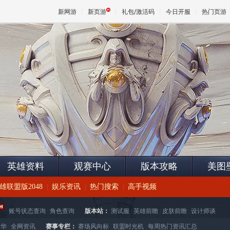
新网游
新页游
礼包/激活码
今日开服
热门页游
魔兽
天堂
王权与
英雄资料
观赛中心
版本攻略
美图
雄联盟版2048
娱乐资讯
热门搜索
高手视频
|
|
|
|
账号状态查询
|
角色查询
版本站：
测试服
|
英雄前瞻
|
皮肤前瞻
|
设计师谈
精华
|
全网资讯
赛事专栏：
赛场风向标
|
联盟时光机
|
每周热门资讯汇总