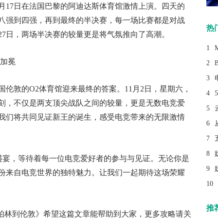
月17日在法国巴黎的阿迪达斯体育馆激情上演。四天的
八强到四强，再到最终的半决赛，每一场比赛都是对战
热
和27日，两场半决赛的较量更是将气氛推向了高潮。
1
耀加冕
2
3
伦敦的O2体育馆迎来最终的答案。11月2日，星期六，
4
一刻，不仅是两支顶尖战队之间的较量，更是无数电竞爱
5
我们将共同见证新王的诞生，感受电竞带来的无限激情
6
7
8
竞盛宴，等待着每一位电竞爱好者的参与与见证。无论你是
9
份来自电竞世界的独特魅力。让我们一起期待这场荣耀
10
推
从柏林到伦敦》希望这篇文章能帮助到大家，更多攻略请关