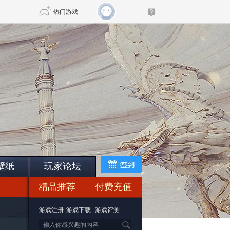
热门游戏
DNF
传奇4
剑网3旗舰版
新天龙八部
自由
诛仙世界
新仙侠5
壁纸
玩家论坛
精品推荐
付费充值
游戏注册
|
游戏下载
|
游戏评测