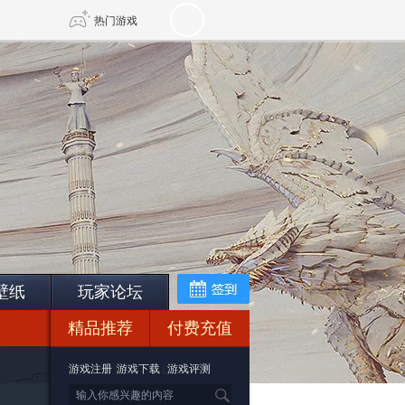
热门游戏
DNF
传奇4
剑网3旗舰版
新天龙八部
自由
诛仙世界
新仙侠5
壁纸
玩家论坛
精品推荐
付费充值
游戏注册
|
游戏下载
|
游戏评测