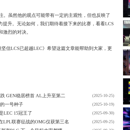
关注。虽然他的观点可能带有一定的主观性，但也反映了
力提升。无论如何，我们期待着接下来的比赛，看看LCS
和激烈的对决。
 但坚信LCS已超越LEC》希望这篇文章能帮助到大家，更
。
跌 GEN稳居榜首 AL上升至第二
(2025-10-25)
池的一号种子
(2025-10-19)
是LEC 15冠王了
(2025-09-30)
在LPL联赛征战的OMG仅获第三名
(2025-09-25)