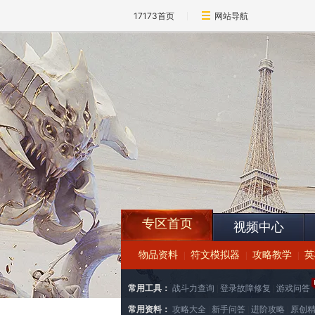
17173首页
网站导航
专区首页
视频中心
物品资料
符文模拟器
攻略教学
英
|
|
|
常用工具：
战斗力查询
|
登录故障修复
|
游戏问答
常用资料：
攻略大全
|
新手问答
|
进阶攻略
|
原创