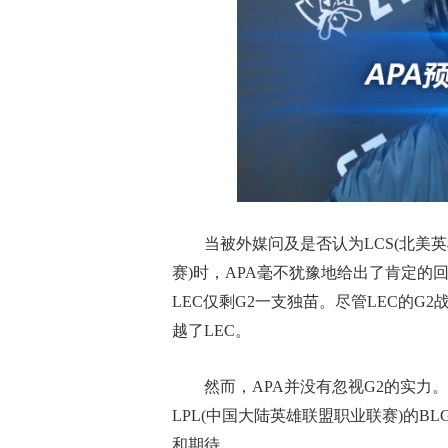
当被外媒问及是否认为LCS(北美
赛)时，APA毫不犹豫地给出了肯定的
LEC仅剩G2一支独苗。尽管LEC的G
越了LEC。
然而，APA并没有忽视G2的实力
LPL(中国大陆英雄联盟职业联赛)的
和期待。