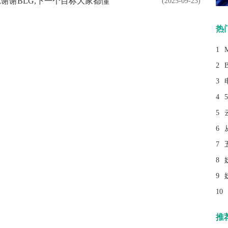
,谢谢BLG,下一个目标大家都懂
(2025-09-23)
热
1
2
3
4
5
6
7
8
9
10
推