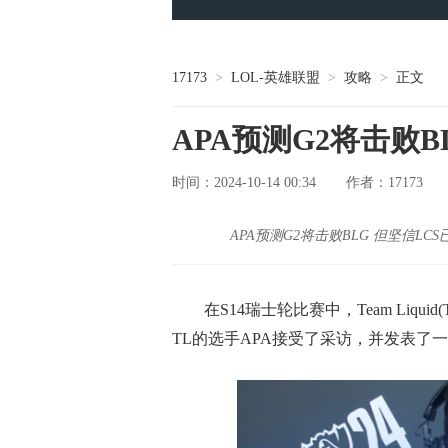
17173
>
LOL-英雄联盟
>
攻略
>
正文
APA预测G2将击败B
时间：2024-10-14 00:34
17173
作者：
APA预测G2将击败BLG 但坚信LCS
在S14瑞士轮比赛中，Team Liq
TL的选手APA接受了采访，并发表了