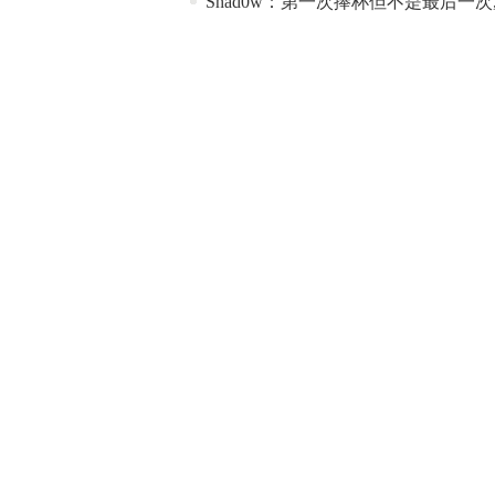
Shad0w：第一次捧杯但不是最后一次