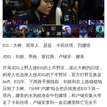
EG：大树、稻草人、瑟提、卡莉丝塔、烈娜塔
JDG：剑姬、男枪、塞拉斯、卢锡安、娜美
开局JDG上野入侵EG的上半野区，逼出大树的闪现，
稻草人也选择入侵JDG的下半野区，双方打野互换蓝
buff。EG中、下两路手握线权，剑姬则在上路稳稳地
压制了大树。7分钟“卢娜”组合把兵线推进EG下路一
塔内，娜美的水泡精准命中烈娜塔，和卢锡安集火带
走了卡莉丝塔，卢锡安拿到一血后娜美阵亡完全不