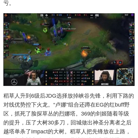
亏。
稻草人升到6级后JDG选择放掉峡谷先锋，利用下路的
对线优势控下火龙。“卢娜”组合还蹲在EG的红buff野
区，抓死了脸探草丛的烈娜塔。369的剑姬随着等级
的提升，压了大树30多刀，回城做出神圣分离者之后
越塔单杀了Impact的大树。稻草人把先锋放在上路，