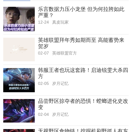
乐言数据力压小龙堡 但为何拉胯如此
严重？
12-24
真皮玩家
英雄联盟拜年秀如期而至 高能蓄势来
贺岁
02-07
英雄联盟官方
韩服王者也玩这套路！启迪锐雯大杀四
方
02-05
岁月记忆
品尝野区掠夺者的恐惧！螳螂进化史改
变
02-04
岁月记忆
无视野区食物链！挖掘机刷野抓人有东