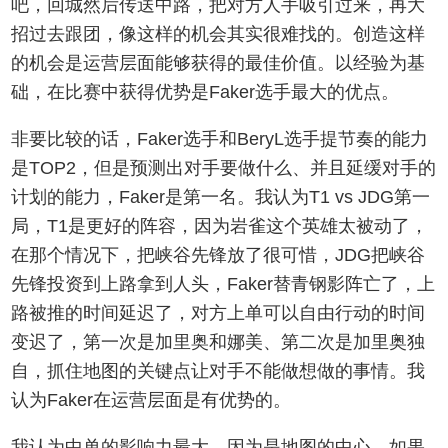
吧，回城然后传送中路，把对方人手吸引过来，再大
招过去跟团，像这样的机会其实很难找的。创造这样
的机会是运营层面能够获得的最佳价值。以经验为基
础，在比赛中获得优势是Faker选手最大的优点。
非要比较的话，Faker选手和BeryL选手提节奏的能力
是TOP2，但是预测出对手要做什么、并且延缓对手的
计划的能力，Faker是第一名。我认为T1 vs JDG第一
局，T1是更好的阵容，因为岩雀这个英雄太被动了，
在那个情况下，把峡谷先锋放了很可惜，JDG把峡谷
先锋投资到上路拿到人头，Faker替青钢影阵亡了，上
路被推的时间延迟了，对方上单可以自由行动的时间
变迟了，第一次是加里奥和娜美、第二次是加里奥独
自，抓住地图的关键点让对手不能做想做的事情。我
认为Faker在运营层面是有优势的。
我认为中单的影响力最大，因为是地图的中心，如果