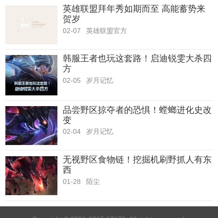
英雄联盟拜年秀如期而至 高能蓄势来
贺岁
02-07
英雄联盟官方
韩服王者也玩这套路！启迪锐雯大杀四
方
02-05
岁月记忆
品尝野区掠夺者的恐惧！螳螂进化史改
变
02-04
岁月记忆
无视野区食物链！挖掘机刷野抓人有东
西
01-28
陌尘