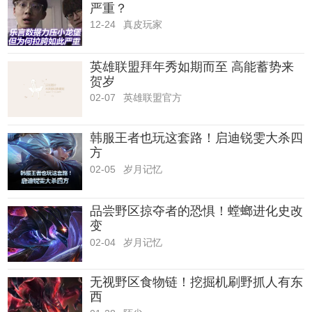
严重？
12-24
真皮玩家
英雄联盟拜年秀如期而至 高能蓄势来
贺岁
02-07
英雄联盟官方
韩服王者也玩这套路！启迪锐雯大杀四
方
02-05
岁月记忆
品尝野区掠夺者的恐惧！螳螂进化史改
变
02-04
岁月记忆
无视野区食物链！挖掘机刷野抓人有东
西