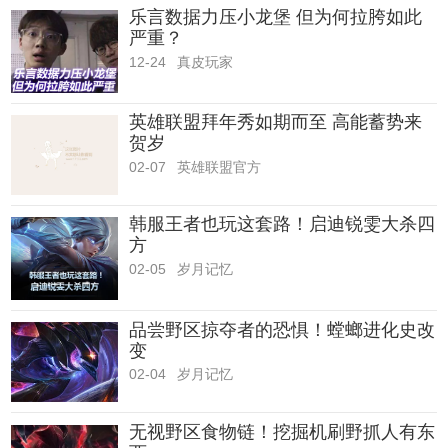
乐言数据力压小龙堡 但为何拉胯如此
严重？
12-24
真皮玩家
英雄联盟拜年秀如期而至 高能蓄势来
贺岁
02-07
英雄联盟官方
韩服王者也玩这套路！启迪锐雯大杀四
方
02-05
岁月记忆
品尝野区掠夺者的恐惧！螳螂进化史改
变
02-04
岁月记忆
无视野区食物链！挖掘机刷野抓人有东