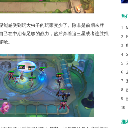
热
显能感受到玩大虫子的玩家变少了。除非是前期来牌
1
自己在中期有足够的战力，然后奔着追三星或者连胜找
2
够呛。
3
4
5
6
7
8
9
10
推