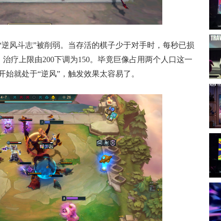
“逆风斗志”被削弱。当存活的棋子少于对手时，每秒已损
，治疗上限由200下调为150。毕竟巨像占用两个人口这一
开始就处于“逆风”，触发效果太容易了。