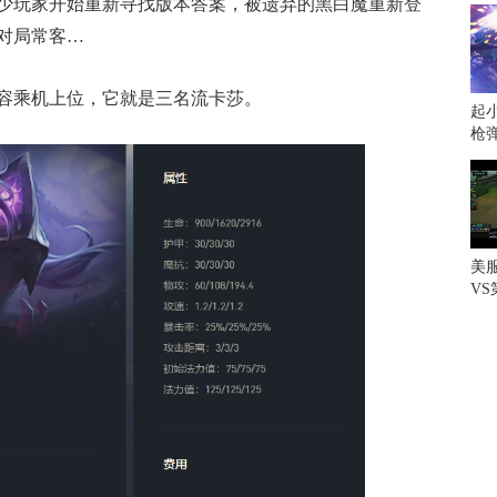
少玩家开始重新寻找版本答案，被遗弃的黑白魔重新登
对局常客…
容乘机上位，它就是三名流卡莎。
起小
枪
美
V
一