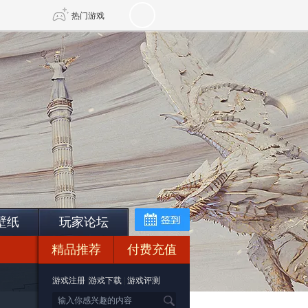
热门游戏
DNF
传奇4
剑网3旗舰版
新天龙八部
自由
诛仙世界
仙剑世界
壁纸
玩家论坛
精品推荐
付费充值
游戏注册
|
游戏下载
|
游戏评测