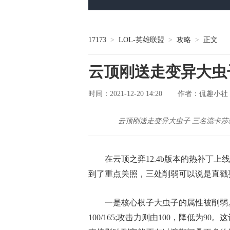
17173
>
LOL-英雄联盟
>
攻略
>
正文
云顶刚送走变异大虫
时间：2021-12-20 14:20
侃趣小社
作者：
云顶刚送走变异大虫子 三名流卡莎
在云顶之弈12.4b版本的热补丁
到了重点关照，三处削弱可以说是直戳
一是核心棋子大虫子的属性被削弱。生命
100/165;攻击力则由100，降低为