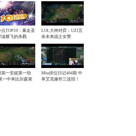
点TOP10：暴走圣
LOL大神对弈：UZI五
弹溢横飞的杀戮
杀未来战士女警
服第一安妮第一劫
Miss排位日记404期 中
S第一中单比尔森第
单艾克爆炸三连招！
阿卡丽