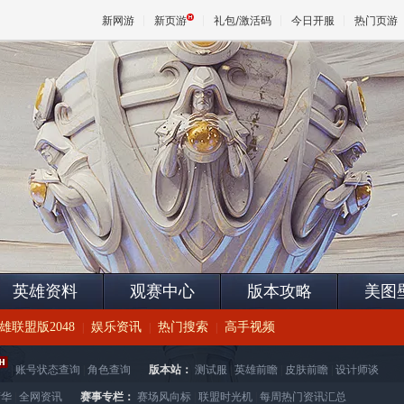
新网游
新页游
礼包/激活码
今日开服
热门页游
魔兽
天堂
王权与
英雄资料
观赛中心
版本攻略
美图
雄联盟版2048
娱乐资讯
热门搜索
高手视频
|
|
|
|
账号状态查询
|
角色查询
版本站：
测试服
|
英雄前瞻
|
皮肤前瞻
|
设计师谈
精华
|
全网资讯
赛事专栏：
赛场风向标
|
联盟时光机
|
每周热门资讯汇总