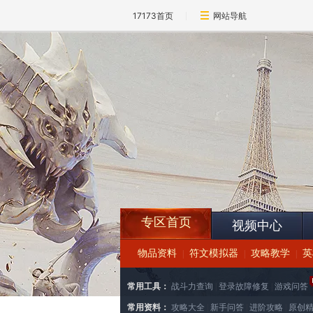
17173首页
网站导航
专区首页
视频中心
物品资料
符文模拟器
攻略教学
英
|
|
|
常用工具：
战斗力查询
|
登录故障修复
|
游戏问答
常用资料：
攻略大全
|
新手问答
|
进阶攻略
|
原创