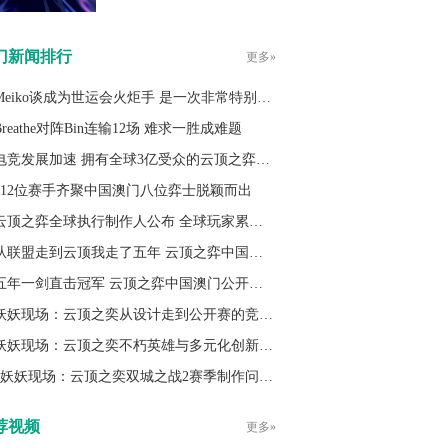
门新闻排行
更多»
Meiko谈成为世运会火炬手 是一次非常特别的经历
Breathe对阵Bin连输12场 难求一胜成难题
电竞发展加速 拥有全球3亿受众的云顶之弈究竟做对了什么？
512位赛手齐聚中国澳门八位弈士脱颖而出
云顶之弈全球执行制作人公布 全球玩家累计已突破3亿人
从联盟走到云顶我走了五年 云顶之弈中国澳门公开赛冠军专访
五年一剑直击冠军 云顶之弈中国澳门公开赛冠军之路
妖妖现场：云顶之奕从设计走到公开赛的竞技与平衡之路
妖妖现场：云顶之奕不朽英雄与多元化创新赛季的碰撞
妖妖现场：云顶之奕双城之战2赛季制作问答专题
荐视频
更多»