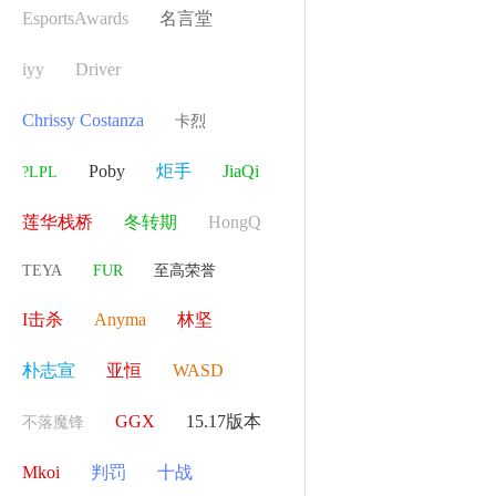
EsportsAwards
名言堂
iyy
Driver
Chrissy Costanza
卡烈
Poby
炬手
JiaQi
?LPL
莲华栈桥
冬转期
HongQ
TEYA
FUR
至高荣誉
I击杀
Anyma
林坚
朴志宣
亚恒
WASD
GGX
15.17版本
不落魔锋
Mkoi
判罚
十战