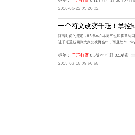
标签：
千珏打野
8.12千珏打野
S8千珏打
2018-06-22 09:26:02
一个符文改变千珏！掌控
随着时间的流逝，8.5版本在本周五也即将登陆
让千珏重新回到大家的视野当中，而且胜率非常
标签：
千珏打野
8.5版本
打野
8.5精密+
2018-03-15 09:56:55