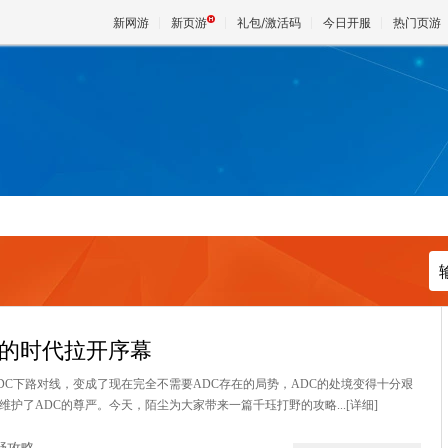
新网游
新页游
礼包/激活码
今日开服
热门页游
魔兽
天堂
王权与
打野的时代拉开序幕
DC下路对线，变成了现在完全不需要ADC存在的局势，ADC的处境变得十分艰
维护了ADC的尊严。今天，陌尘为大家带来一篇千珏打野的攻略...
[详细]