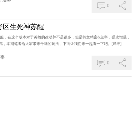
野攻略
0
野区生死神苏醒
国服，在这个版本对于英雄的改动并不是很多，但是符文精密&主宰，强攻增强，
高，本期笔者给大家带来千珏的玩法，下面让我们来一起看一下吧。
[详细]
主宰
0