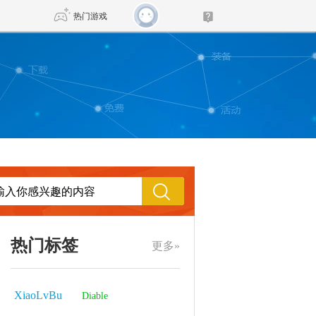
热门游戏
DNF
传奇4
剑网3旗舰版
新天龙八部
自由
诛仙世界
仙剑世界
热门标签
更多»
XiaoLvBu
Diable