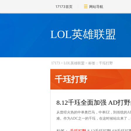
17173首页
网站导航
LOL英雄联盟
17173
>
LOL英雄联盟
>
标签：千珏打野
千珏打野
8.12千珏全面加强 AD
从曾经火热的中单奥巴马，中单EZ，到传统的A
难。作为ADC之一的千珏，在这时候站出来了，