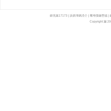
鍏充簬17173
|
浜烘墠鎷涜仒
|
骞垮憡鏈嶅姟
|
Copyright 漏 200