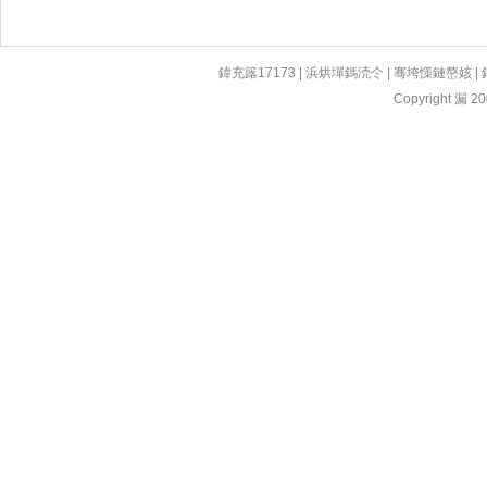
鍏充簬17173
|
浜烘墠鎷涜仒
|
骞垮憡鏈嶅姟
|
Copyright 漏 200