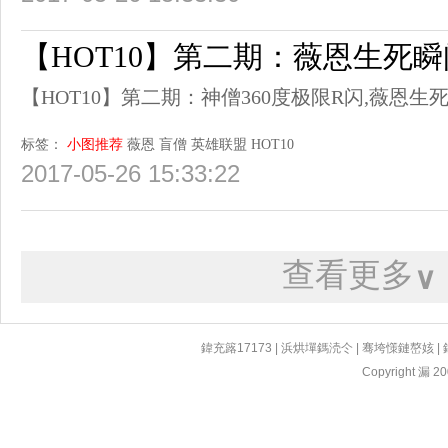
【HOT10】第二期：薇恩生死
【HOT10】第二期：神僧360度极限R闪,薇恩
标签：
小图推荐
薇恩
盲僧
英雄联盟
HOT10
2017-05-26 15:33:22
查看更多
∨
鍏充簬17173
|
浜烘墠鎷涜仒
|
骞垮憡鏈嶅姟
|
Copyright 漏 200